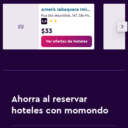
Ameris Jabaquara Imigrantes
Rua Dos Jequitibás, 167, São Paulo
2 estrellas
6,8
$33
Ver ofertas de hoteles
Ahorra al reservar
hoteles con momondo