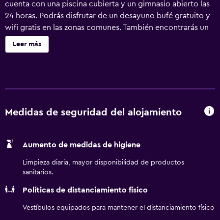
cuenta con una piscina cubierta y un gimnasio abierto las
24 horas. Podrás disfrutar de un desayuno bufé gratuito y
wifi gratis en las zonas comunes. También encontrarás un
bar o lounge, un bar-cafetería y un baño turco. Wyndham
Leer más
Sao Paulo Ibirapuera Convention Plaza Hotel ofrece 583
alojamientos con minibar y caja fuerte. Se ofrece una
televisión LCD de 32 pulgadas con canales por cable. Los
baños están equipados con ducha, artículos de higiene
personal gratuitos y secador de pelo. Los huéspedes
pueden navegar por la web gracias a nuestro acceso a
Medidas de seguridad del alojamiento
Internet wifi gratis. Se ofrece servicio de limpieza todos
los días y es posible solicitar juegos de cama
Aumento de medidas de higiene
hipoalergénicos. Los servicios de ocio y esparcimiento en
este hotel incluyen una piscina cubierta, baño turco y
Limpieza diaria, mayor disponibilidad de productos
gimnasio abierto las 24 horas.
sanitarios.
Políticas de distanciamiento físico
Vestíbulos equipados para mantener el distanciamiento físico