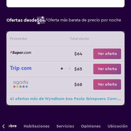
Ofertas desde
$64
/
Oferta más barata de precio por noche
Proveedor
Total noche
$64
Ver oferta
$65
Ver oferta
$68
Ver oferta
41 ofertas más de Wyndham Sao Paulo Ibirapuera Convention Plaza Hotel
Sobre
Habitaciones
Servicios
Opiniones
Ubicación