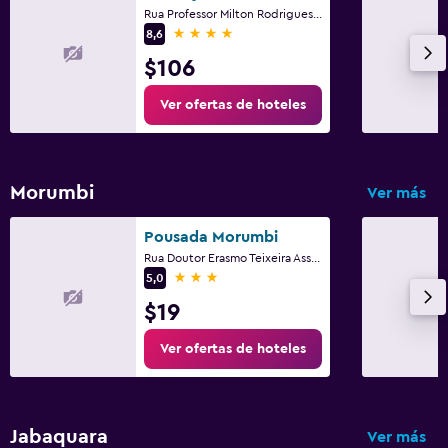
Rua Professor Milton Rodrigues 100, São Paulo
4 estrellas
8,6
$106
Ver ofertas de hoteles
Morumbi
Ver más
Pousada Morumbi
Rua Doutor Erasmo Teixeira Assumption 72, São Paulo
3 estrellas
5,0
$19
Ver ofertas de hoteles
Jabaquara
Ver más