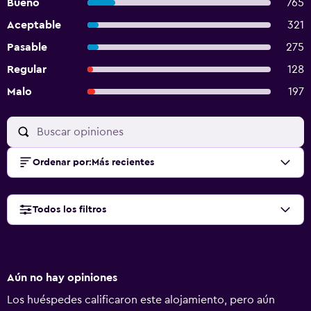
Bueno
765
Aceptable
321
Pasable
275
Regular
128
Malo
197
Ordenar por
:
Más recientes
Todos los filtros
Aún no hay opiniones
Los huéspedes calificaron este alojamiento, pero aún