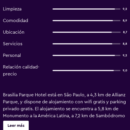
Limpieza
9,2
Comodidad
8,9
Ubicación
8,7
Servicios
8,8
Personal
9,2
Relación calidad-
9,0
precio
Brasilia Parque Hotel está en São Paulo, a 4,3 km de Allianz
Parque, y dispone de alojamiento con wifi gratis y parking
privado gratis. El alojamiento se encuentra a 5,8 km de
Monumento a la América Latina, a 7,2 km de Sambódromo
de Anhembi y a 7,3 km de Teatro Porto Seguro. El
Leer más
alojamiento ofrece servicio de habitaciones y recepción