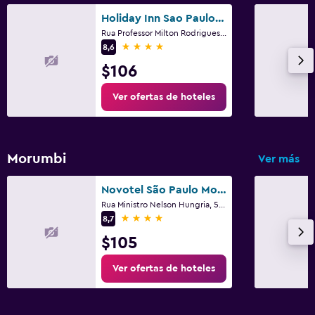
Holiday Inn Sao Paulo Parque Anhembi By IHG
Rua Professor Milton Rodrigues 100, São Paulo
4 estrellas
8,6
$106
Ver ofertas de hoteles
Morumbi
Ver más
Novotel São Paulo Morumbi
Rua Ministro Nelson Hungria, 577, São Paulo
4 estrellas
8,7
$105
Ver ofertas de hoteles