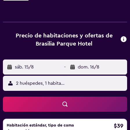
24 horas. Centro de Convenciones Anhembi está a 7,7 km
del alojamiento, y Sala São Paulo está a 8 km. El
aeropuerto (Aeropuerto de São Paulo - Congonhas) está a
19 km.
Precio de habitaciones y ofertas de
Brasilia Parque Hotel
sáb. 15/8
-
dom. 16/8
2 huéspedes, 1 habitación
$39
Habitación estándar, tipo de cama