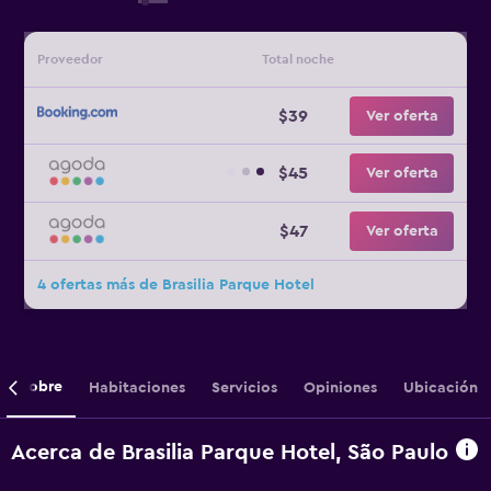
Proveedor
Total noche
$39
Ver oferta
$45
Ver oferta
$47
Ver oferta
4 ofertas más de Brasilia Parque Hotel
Sobre
Habitaciones
Servicios
Opiniones
Ubicación
Acerca de Brasilia Parque Hotel, São Paulo