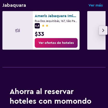
Jabaquara
Ver más
Ameris Jabaquara Imigrantes
Rua Dos Jequitibás, 167, São Paulo
2 estrellas
6,8
$33
Ver ofertas de hoteles
Ahorra al reservar
hoteles con momondo