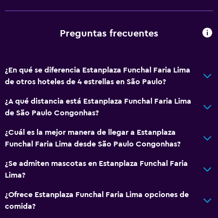
Minibar
Menús para dietas especiales (bajo petición)
Preguntas frecuentes
Restaurante
Bar/lounge
¿En qué se diferencia Estanplaza Funchal Faria Lima
Desayuno en la habitación
de otros hoteles de 4 estrellas en São Paulo?
La comida se puede entregar en el alojamiento
¿A qué distancia está Estanplaza Funchal Faria Lima
Cafetería
de São Paulo Congonhas?
¿Cuál es la mejor manera de llegar a Estanplaza
Accesibilidad y adecuación
Funchal Faria Lima desde São Paulo Congonhas?
Mascotas permitidas bajo consulta (pueden aplicar cargos
extra)
¿Se admiten mascotas en Estanplaza Funchal Faria
Lima?
Ascensor
Ascensor disponible
¿Ofrece Estanplaza Funchal Faria Lima opciones de
comida?
Estacionamiento accesible