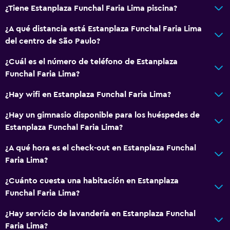
Para no fumadores
¿Tiene Estanplaza Funchal Faria Lima piscina?
Almohada sin plumas
¿A qué distancia está Estanplaza Funchal Faria Lima
del centro de São Paulo?
Baño
¿Cuál es el número de teléfono de Estanplaza
Ducha
Funchal Faria Lima?
Gorro de baño
¿Hay wifi en Estanplaza Funchal Faria Lima?
Secador de pelo
¿Hay un gimnasio disponible para los huéspedes de
Aseo
Estanplaza Funchal Faria Lima?
Papel higiénico
¿A qué hora es el check-out en Estanplaza Funchal
Baño privado
Faria Lima?
General
¿Cuánto cuesta una habitación en Estanplaza
Funchal Faria Lima?
Zona de estar
Sofá
¿Hay servicio de lavandería en Estanplaza Funchal
Faria Lima?
Casilleros