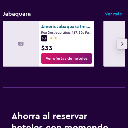
Jabaquara
Ver más
Ameris Jabaquara Imigrantes
Rua Dos Jequitibás, 167, São Paulo
2 estrellas
6,8
$33
Ver ofertas de hoteles
Ahorra al reservar
hoteles con momondo