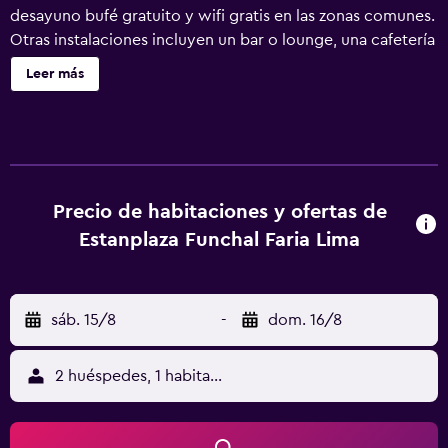
desayuno bufé gratuito y wifi gratis en las zonas comunes.
Otras instalaciones incluyen un bar o lounge, una cafetería
y aparcamiento con asistencia. Estanplaza Funchal - Faria
Leer más
Lima ofrece 163 alojamientos con aire acondicionado,
minibar y caja fuerte. Estos alojamientos ofrecen una zona
de estar separada. Se ofrece una Smart TV de 55 pulgadas
con canales por cable. Los baños están equipados con
ducha, artículos de higiene personal gratuitos y secador
de pelo. Los huéspedes pueden navegar por la web
Precio de habitaciones y ofertas de
gracias a nuestro acceso a Internet gratis por cable y wifi
Estanplaza Funchal Faria Lima
(velocidad: 50 Mbps o más). Se ofrece servicio de limpieza
todos los días. Los servicios de ocio y esparcimiento en
este hotel incluyen gimnasio.
sáb. 15/8
-
dom. 16/8
2 huéspedes, 1 habitación