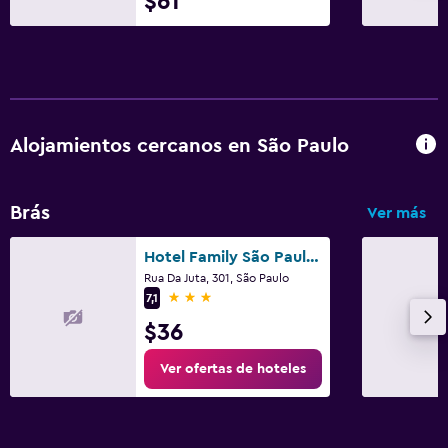
$61
Aire libre
Terraza
Zona de trabajo
Escritorio
Alojamientos cercanos en São Paulo
Actividades
Brás
Ver más
Entretenimiento nocturno
Hotel Family São Paulo - No Shopping Family - No Brás
Gimnasio
Rua Da Juta, 301, São Paulo
3 estrellas
7,1
Gimnasio
$36
Ver ofertas de hoteles