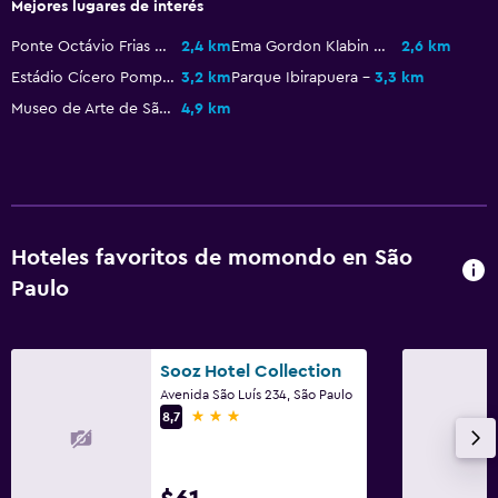
Mejores lugares de interés
Sistema de entretenimiento
Ponte Octávio Frias de Oliveira
2,4 km
Ema Gordon Klabin Cultural Foundation
2,6 km
TV de pantalla plana
Estádio Cícero Pompeu de Toledo
3,2 km
Parque Ibirapuera
3,3 km
Museo de Arte de São Paulo
4,9 km
TV por cable o vía satélite
TV
Lavandería
Lavandería
Hoteles favoritos de momondo en São
Servicio de planchado
Paulo
Servicios de lavandería/tintorería
Sooz Hotel Collection
Spa
Avenida São Luís 234, São Paulo
Spa
3 estrellas
8,7
Sauna