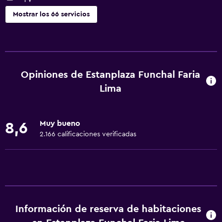
Mostrar los 66 servicios
Servicios básicos
Wifi gratis
Wifi disponible en todas las instalaciones
Opiniones de Estanplaza Funchal Faria
Internet
Lima
Ropa de cama
Toallas
Muy bueno
8,6
Extinguidor
2.166 calificaciones verificadas
Artículos de aseo gratis
Champú
Alarma de humo
Gel de ducha
Información de reserva de habitaciones
Aire acondicionado