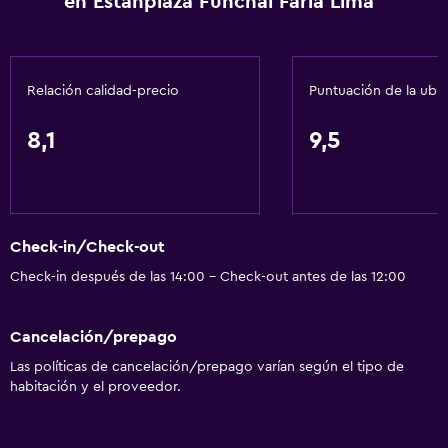
en Estanplaza Funchal Faria Lima
Papeleras
Acondicionador
Relación calidad-precio
Puntuación de la ubi
Servicios y facilidades
Salas de conferencia
8,1
9,5
Servicio de despertador
Servicio de conserjería
Caja fuerte
Check-in/Check-out
Instalaciones para reuniones
Check-in después de las 14:00 - Check-out antes de las 12:00
Servicio de habitaciones
Acceso con tarjeta
Cancelación/prepago
Check-out exprés
Las políticas de cancelación/prepago varían según el tipo de
Recepción 24 horas
habitación y el proveedor.
Comedor