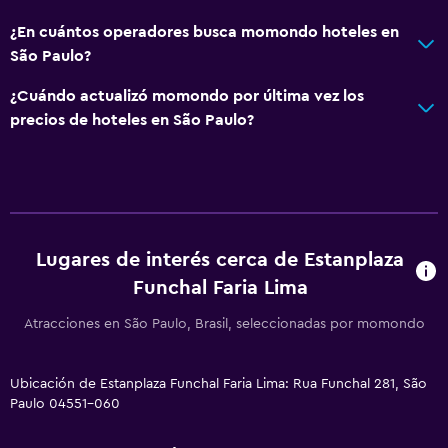
Teléfono
¿En cuántos operadores busca momondo hoteles en
São Paulo?
Espacio de almacenamiento
¿Cuándo actualizó momondo por última vez los
Estacionamiento y transporte
precios de hoteles en São Paulo?
Estacionamiento
Traslado aeropuerto
Valet parking
Estacionamiento privado
Lugares de interés cerca de Estanplaza
Funchal Faria Lima
Salud y seguridad
Atracciones en São Paulo, Brasil, seleccionadas por momondo
Limpieza diaria
Botiquín de primeros auxilios
Ubicación de Estanplaza Funchal Faria Lima: Rua Funchal 281, São
Seguridad las 24 horas
Paulo 04551-060
Caja fuerte