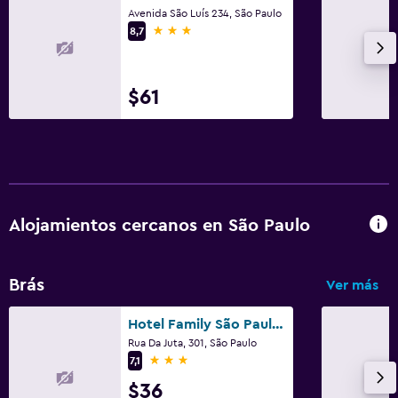
Avenida São Luís 234, São Paulo
3 estrellas
8,7
$61
Alojamientos cercanos en São Paulo
Brás
Ver más
Hotel Family São Paulo - No Shopping Family - No Brás
Rua Da Juta, 301, São Paulo
3 estrellas
7,1
$36