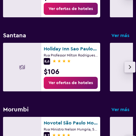
Ver ofertas de hoteles
Santana
Ver más
Holiday Inn Sao Paulo Parque Anhembi By IHG
Rua Professor Milton Rodrigues 100, São Paulo
4 estrellas
8,6
$106
Ver ofertas de hoteles
Morumbi
Ver más
Novotel São Paulo Morumbi
Rua Ministro Nelson Hungria, 577, São Paulo
4 estrellas
8,7