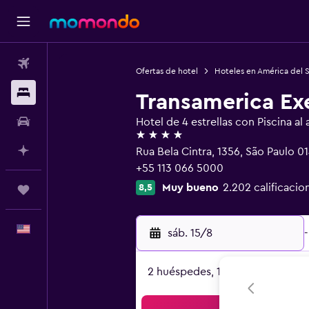
Vuelos
Ofertas de hotel
Hoteles en América del 
Alojamientos
Transamerica Exe
Autos
Hotel de 4 estrellas con Piscina al a
4 estrellas
Planifica con IA
Rua Bela Cintra, 1356, São Paulo 0
+55 113 066 5000
Muy bueno
2.202 calificacio
8,5
Trips
Español
sáb. 15/8
-
2 huéspedes, 1 habitación