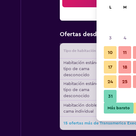
Bus
L
M
$67
Ofertas desde
/
Oferta má
3
4
Tipo de habitación
Proveedo
10
11
Habitación estándar,
17
18
tipo de cama
desconocido
24
25
Habitación estándar,
tipo de cama
desconocido
31
Habitación doble, 1
Más barato
cama individual
15 ofertas más de Transamerica Exec