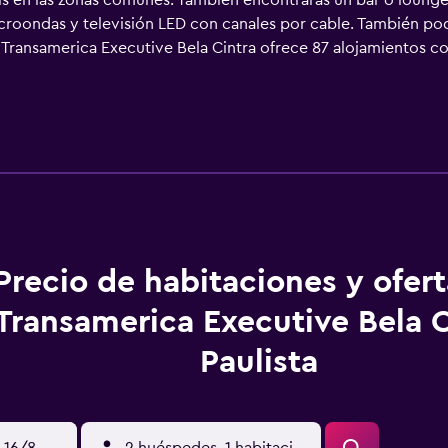
is en las zonas comunes. También encontrarás un bar o lounge,
croondas y televisión LED con canales por cable. También podr
Transamerica Executive Bela Cintra ofrece 87 alojamientos con
anales por cable. Los baños están equipados con ducha, artíc
den navegar por la web gracias a nuestro acceso a Internet w
io y esparcimiento en este apartotel incluyen una piscina al ai
Precio de habitaciones y ofer
Transamerica Executive Bela C
Paulista