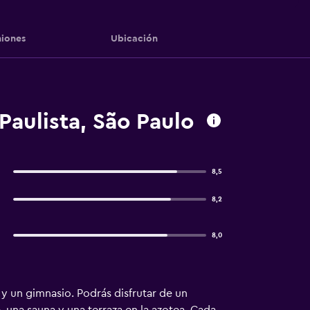
iones
Ubicación
Paulista, São Paulo
8,5
8,2
8,0
 y un gimnasio. Podrás disfrutar de un