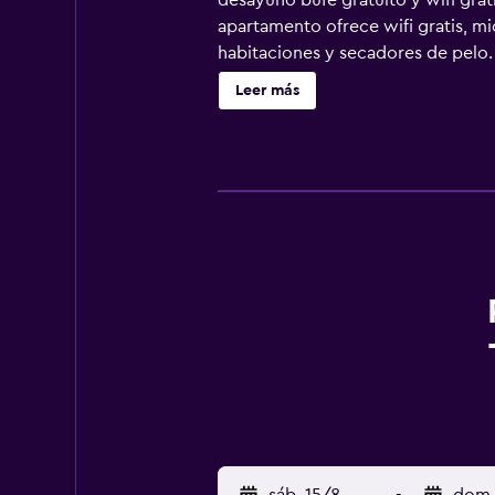
desayuno bufé gratuito y wifi grat
apartamento ofrece wifi gratis, mi
habitaciones y secadores de pelo. 
Se ofrece una televisión LED con c
Leer más
secador de pelo. Los huéspedes pue
todos los días. Los servicios de oc