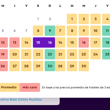
car
M
J
V
S
D
L
M
M
J
V
1
2
1
2
3
4
s barata de precio por noche
5
6
7
8
9
7
8
9
10
11
Otros
r
Total noche
12
13
14
15
16
14
15
16
17
18
19
20
21
22
23
21
22
23
24
25
$67
Ver oferta
Fotos
26
27
28
29
30
28
29
30
$74
Ver oferta
Promedio
$79
Más caro
Ver oferta
En base a los precios promedio de hoteles de 3 est
utive Bela Cintra Paulista