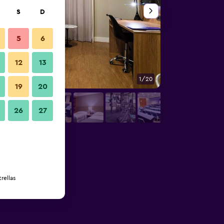
S
D
5
6
12
13
1/20
Buffet
19
20
26
27
rellas