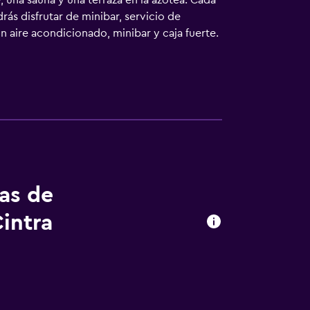
 una sauna y una terraza en la azotea. Cada
ás disfrutar de minibar, servicio de
 aire acondicionado, minibar y caja fuerte.
ulos de higiene personal gratuitos y
ifi gratis. Se ofrece servicio de limpieza
re libre, sauna y gimnasio.
tas de
intra