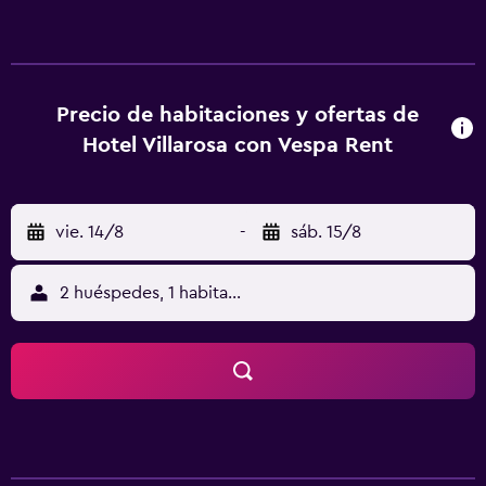
habitaciones tienen escritorio. Todas las unidades del
alojamiento están equipadas con TV de pantalla plana y
artículos de aseo gratuitos. Nora Archaeological Site está
a 11 km del alojamiento, y Feria Internacional de Cerdeña
está a 27 km. El aeropuerto (Aeropuerto de Cagliari Elmas)
Precio de habitaciones y ofertas de
está a 32 km.
Hotel Villarosa con Vespa Rent
vie. 14/8
-
sáb. 15/8
2 huéspedes, 1 habitación