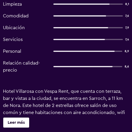
Limpieza
8,1
Comodidad
7,6
Ubicación
7,9
Servicios
7,4
Personal
8,9
Relación calidad-
8,6
precio
Hotel Villarosa con Vespa Rent, que cuenta con terraza,
bar y vistas a la ciudad, se encuentra en Sarroch, a 11 km
de Nora. Este hotel de 2 estrellas ofrece salón de uso
común y tiene habitaciones con aire acondicionado, wifi
gratis y baño privado. El alojamiento ofrece cajero
Leer más
automático y guardaequipaje. En el hotel, todas las