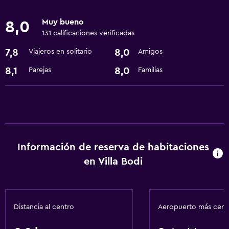
Servicios básicos
Muy bueno
8,0
Wifi gratis
131 calificaciones verificadas
Aire acondicionado
7,8
8,0
Viajeros en solitario
Amigos
Sistema de entretenimiento
8,1
8,0
Parejas
Familias
TV por cable o vía satélite
Baño
Secador de pelo
Información de reserva de habitaciones
Comedor
en Villa Bodi
Minibar
Salud y seguridad
Distancia al centro
Aeropuerto más cer
Caja fuerte