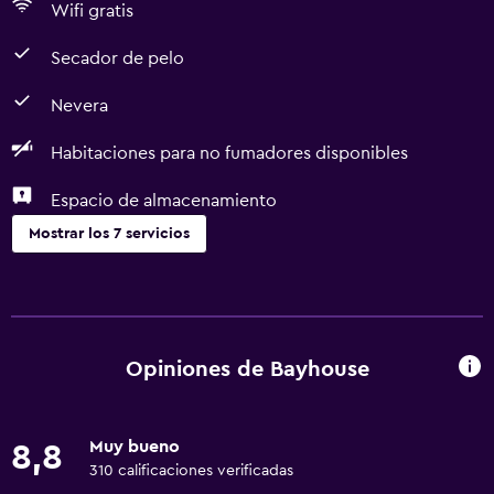
Wifi gratis
Secador de pelo
Nevera
Habitaciones para no fumadores disponibles
Espacio de almacenamiento
Mostrar los 7 servicios
Comedor
Restaurante
Nevera
Opiniones de Bayhouse
Accesibilidad y adecuación
Muy bueno
8,8
Habitaciones para no fumadores disponibles
310 calificaciones verificadas