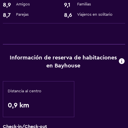
8,9
9,1
Amigos
Familias
Baño
Secador de pelo
8,7
8,6
Parejas
Viajeros en solitario
General
Espacio de almacenamiento
Servicios y facilidades
Información de reserva de habitaciones
Servicio de habitaciones
en Bayhouse
Servicios básicos
Wifi gratis
Distancia al centro
0,9 km
Check-in/Check-out