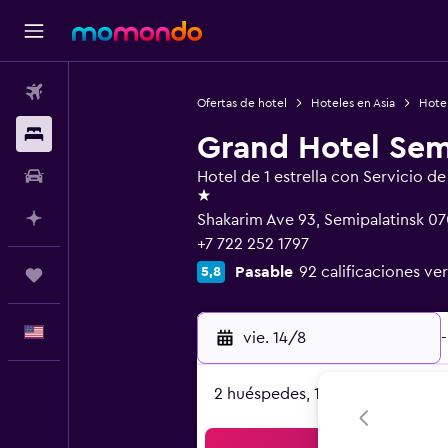
Vuelos
Ofertas de hotel
Hoteles en Asia
Hotel
Alojamientos
Grand Hotel Se
Autos
Hotel de 1 estrella con Servicio d
1 estrella
Planifica con IA
Shakarim Ave 93, Semipalatinsk 0
+7 722 252 1797
Pasable
92 calificaciones ver
5,8
Trips
Español
vie. 14/8
-
2 huéspedes, 1 habitación