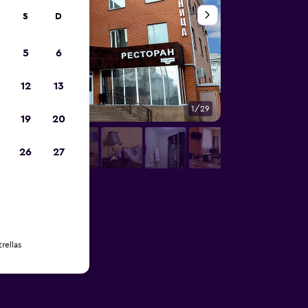
S
D
5
6
12
13
1/29
Habitación
19
20
26
27
rellas