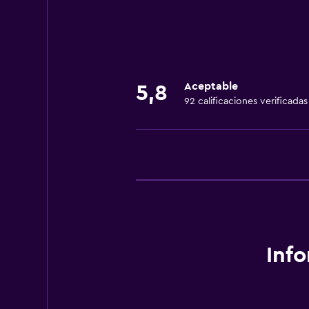
Recepción 24 horas
Servicios básicos
Wifi gratis
Aceptable
5,8
92 calificaciones verificadas
Aire acondicionado
Accesibilidad y adecuación
Áreas designadas para fumadores
Lavandería
Lavandería
Inf