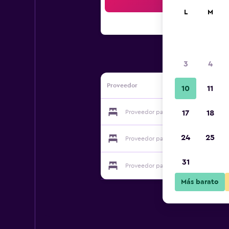
Bus
L
M
3
4
Proveedor
10
11
Proveedor para Grand Hotel Semey
17
18
24
25
Proveedor para Grand Hotel Semey
31
Proveedor para Grand Hotel Semey
Más barato