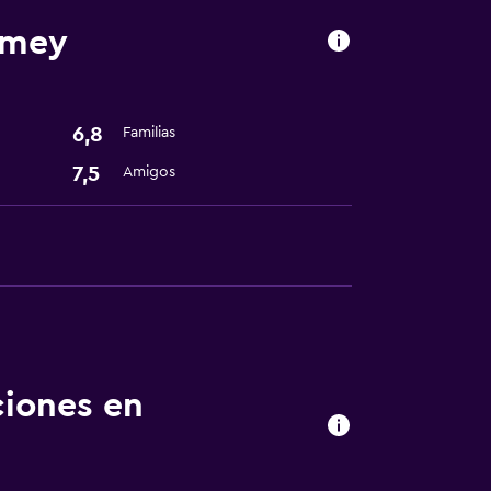
emey
sporte
6,8
Familias
7,5
Amigos
nto
ciones en