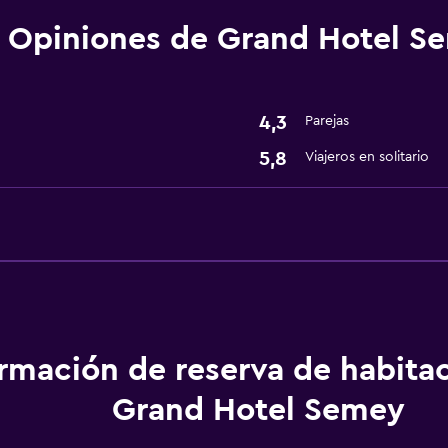
Opiniones de Grand Hotel S
Estacionamiento y tran
Traslado aeropuerto
4,3
Parejas
5,8
Viajeros en solitario
Baño
Secador de pelo
General
Espacio de almacenamie
ormación de reserva de habita
Grand Hotel Semey