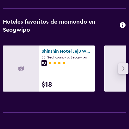
Hoteles favoritos de momondo en
Seogwipo
Shinshin Hotel Jeju World Cup
55, Seohojung-ro, Seogwipo
Categoría 4
8,1
$18