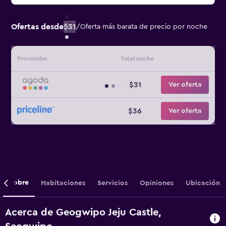
Ofertas desde
$31
/
Oferta más barata de precio por noche
Proveedor
Total noche
$31
Ver oferta
$36
Ver oferta
Sobre
Habitaciones
Servicios
Opiniones
Ubicación
Acerca de Geogwipo Jeju Castle,