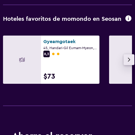
Hoteles favoritos de momondo en Seosan
Gyeamgotaek
45, Handari-Gil Eumam-Myeon, Seosan
Categoría 2
8,3
$73