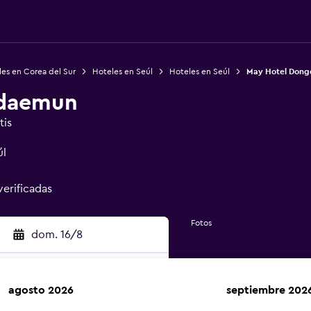
es en Corea del Sur
Hoteles en Seúl
Hoteles en Seúl
May Hotel Don
gdaemun
tis
úl
verificadas
Fotos
dom. 16/8
agosto 2026
septiembre 202