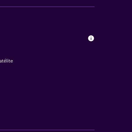
a
atélite
ión