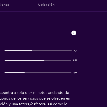
iones
Ubicación
4,1
6,0
3,0
ncuentra a solo diez minutos andando de
gunos de los servicios que se ofrecen en
ión y una tetera/cafetera, así como lo