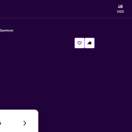
USD
gdaemun
6