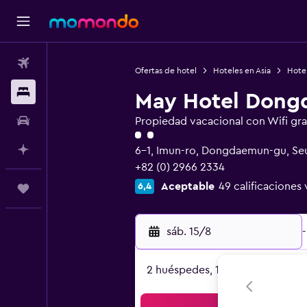
Vuelos
Ofertas de hotel
Hoteles en Asia
Hotel
Alojamientos
May Hotel Don
Autos
Propiedad vacacional con Wifi gra
Categoría 2
Planifica con IA
6-1, Imun-ro, Dongdaemun-gu, Se
+82 (0) 2966 2334
Aceptable
49 calificaciones 
6,4
Trips
sáb. 15/8
-
2 huéspedes, 1 habitación