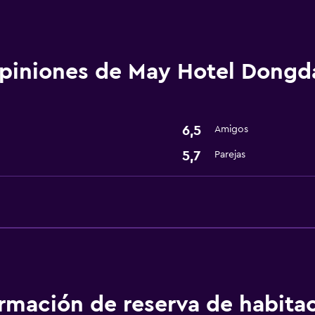
Comedor
Nevera
piniones de May Hotel Dong
Servicios y facilidades
Recepción 24 horas
6,5
Amigos
5,7
Parejas
ormación de reserva de habita