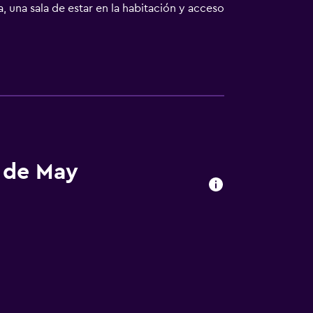
 una sala de estar en la habitación y acceso
 más conocidos de la zona, incluyendo
penas a 20 minutos a pie. Se encuentra a 20
zona de alrededores.
s de May