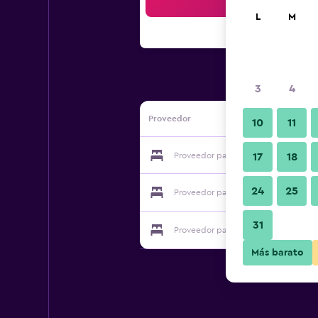
Bus
L
M
3
4
Proveedor
10
11
Proveedor para May Hotel Dongdae
17
18
24
25
Proveedor para May Hotel Dongdae
31
Proveedor para May Hotel Dongdae
Más barato