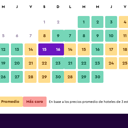
car
M
J
V
S
D
L
M
M
J
V
1
2
1
2
3
4
5
6
7
8
9
7
8
9
10
11
12
13
14
15
16
14
15
16
17
18
Ver precios
mun
19
20
21
22
23
21
22
23
24
25
26
27
28
29
30
28
29
30
Ver precios
mun
Ver precios
mun
Promedio
Más caro
En base a los precios promedio de hoteles de 3 est