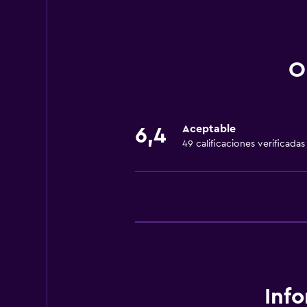
Baño
Secador de pelo
O
General
Espacio de almacenamiento
Aceptable
6,4
49 calificaciones verificadas
Servicios básicos
Wifi gratis
Inf