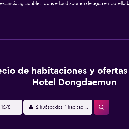
 estancia agradable. Todas ellas disponen de agua embotellada,
otel May Dongdaemun está situado entre los lugares de interés
sity of Foreign Studies y Kyung Hee University, que quedan a
 Train Station, que ofrece un cómodo acceso por Seúl y la 
ecio de habitaciones y oferta
Hotel Dongdaemun
 16/8
2 huéspedes, 1 habitación