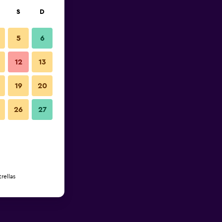
S
D
5
6
12
13
19
20
26
27
rellas