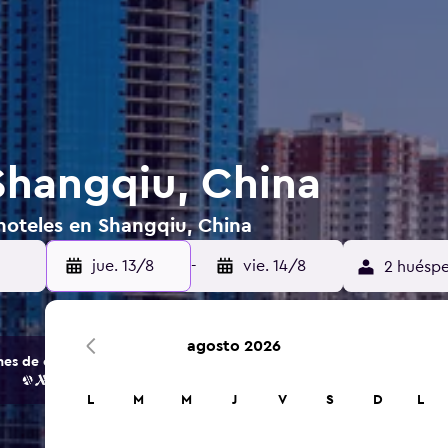
Shangqiu, China
hoteles en Shangqiu, China
jue. 13/8
-
vie. 14/8
2 huéspe
agosto 2026
s de opciones de hoteles y alojamientos.
L
M
M
J
V
S
D
L