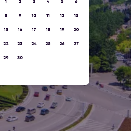
1
2
3
4
5
6
8
9
10
11
12
13
15
16
17
18
19
20
22
23
24
25
26
27
29
30