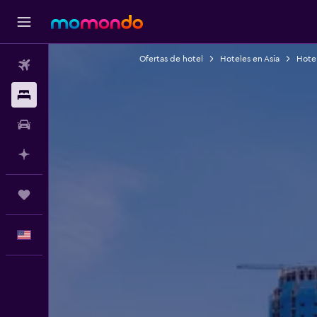
Ofertas de hotel
Hoteles en Asia
Hote
Vuelos
Alojamientos
Autos
Planifica con IA
Trips
Español