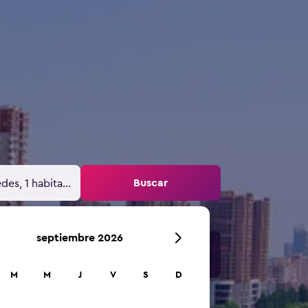
Buscar
des, 1 habitación
septiembre 2026
M
M
J
V
S
D