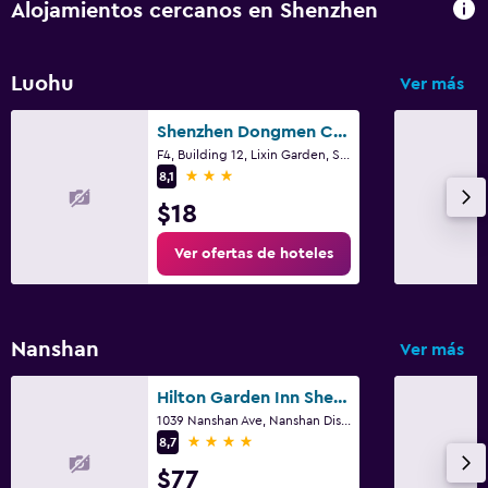
Alojamientos cercanos en Shenzhen
Luohu
Ver más
Shenzhen Dongmen Colour Hotel
F4, Building 12, Lixin Garden, Shenzhen
3 estrellas
8,1
$18
Ver ofertas de hoteles
Nanshan
Ver más
Hilton Garden Inn Shenzhen Nanshan Avenue
1039 Nanshan Ave, Nanshan District, Shenzhen
4 estrellas
8,7
$77