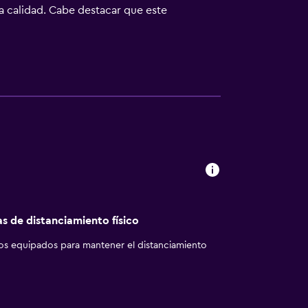
ta calidad. Cabe destacar que este
2 pulgadas con canales por satélite de
 y cabezal de ducha tipo lluvia. También
eden navegar por la web gracias a nuestro
critorio y sillas de oficina; se ofrecen
ódicos gratuitos y botella de agua gratuita.
o hay piscina cubierta y piscina al aire libre
Se pueden practicar las actividades de ocio
e que se aplique un recargo).
as de distanciamiento físico
los equipados para mantener el distanciamiento