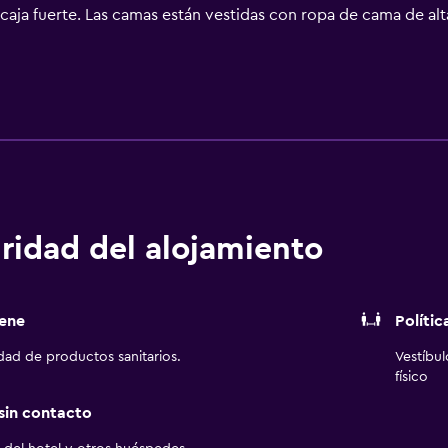
y caja fuerte. Las camas están vestidas con ropa de cama de al
 elegir el tipo de almohada. Se ofrece una televisión LCD de 3
pados con bañera y ducha independientes con bañera profunda
s y artículos de higiene personal gratuitos. Los huéspedes pu
y wifi). Los servicios para las personas de negocios incluyen es
existir restricciones). Las habitaciones también incluyen peri
ubierta y servicio de limpieza todos los días. En el alojamient
ocio y esparcimiento incluyen gimnasio abierto las 24 horas. 
 abajo en las instalaciones o cerca del alojamiento (es posibl
ridad del alojamiento
ene
Polític
idad de productos sanitarios.
Vestíbu
físico
 sin contacto