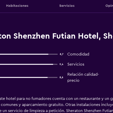
Habitaciones
Servicios
Opin
ton Shenzhen Futian Hotel, S
Comodidad
8,7
Servicios
9,4
Relación calidad-
8,6
precio
ste hotel para no fumadores cuenta con un restaurante y un gi
nas comunes y aparcamiento gratuito. Otras instalaciones inclu
e un servicio de limpieza a petición. Sheraton Shenzhen Futia