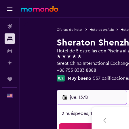
Vuelos
Ofertas de hotel
Hoteles en Asia
Hote
Alojamientos
Sheraton Shenzh
Autos
Hotel de 5 estrellas con Piscina al a
5 estrellas
Planifica con IA
Great China International Exchan
+86 755 8383 8888
Muy bueno
557 calificacione
8,2
Trips
Español
jue. 13/8
-
2 huéspedes, 1 habitación