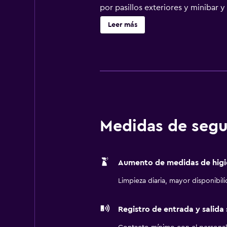
por pasillos exteriores y minibar 
alojamiento permite a sus clientes
Leer más
suscripción. Los baños están equi
disponen de albornoces, zapatilla
acceso a Internet gratis (por cable 
llamadas locales gratuitas (pueden 
Se ofrece servicio nocturno de desc
de temporada. Otros servicios de 
y esparcimiento que se indican más
Medidas de segu
Aumento de medidas de higi
Limpieza diaria, mayor disponibil
Registro de entrada y salida