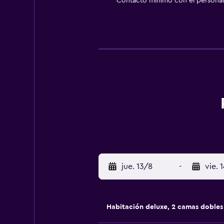
Contacto mínimo con el personal 
jue. 13/8
-
vie. 
Habitación deluxe, 2 camas dobles