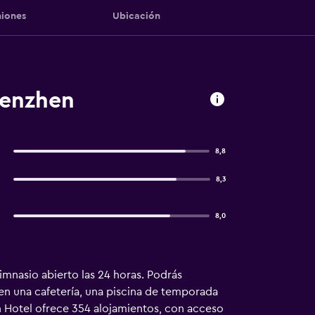
iones
Ubicación
henzhen
8,8
8,3
8,0
mnasio abierto las 24 horas. Podrás
yen una cafetería, una piscina de temporada
n Hotel ofrece 354 alojamientos, con acceso