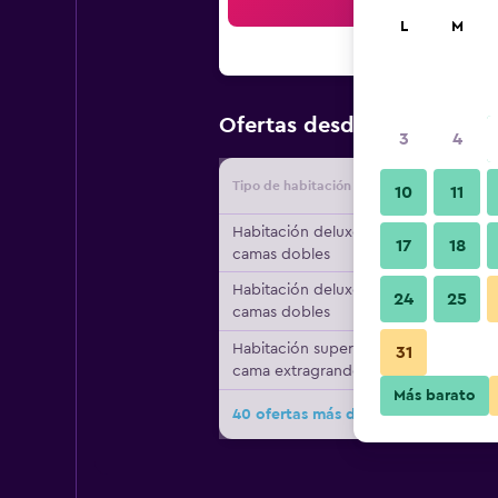
Bus
L
M
$104
Ofertas desde
/
Oferta m
3
4
Tipo de habitación
Proveedo
10
11
Habitación deluxe, 2
17
18
camas dobles
Habitación deluxe, 2
24
25
camas dobles
Habitación superior, 1
31
cama extragrande
Más barato
40 ofertas más de Sheraton Shenzhe