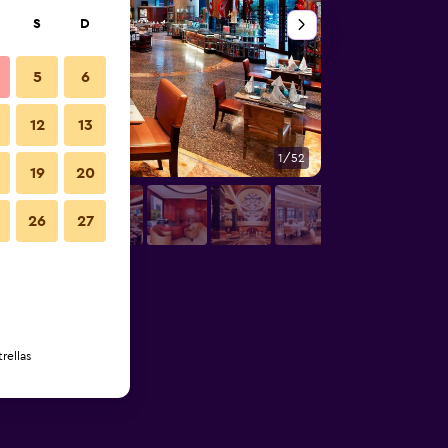
S
D
5
6
12
13
1/52
Lounge
19
20
26
27
rellas