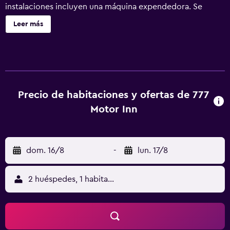
instalaciones incluyen una máquina expendedora. Se
ofrece servicio de cambio de toallas a petición. 777 Motor
Leer más
Inn ofrece 43 alojamientos con aire acondicionado,
secador de pelo y tabla de planchar con plancha. Se
ofrece televisión por satélite. Los baños están equipados
con bañera y ducha independientes y artículos de higiene
personal gratuitos. Los huéspedes pueden navegar por la
web gracias a nuestro acceso a Internet wifi gratis
Precio de habitaciones y ofertas de 777
(velocidad: 25 Mbps o más). Es posible solicitar cambio de
Motor Inn
toallas y cambio de sábanas. Se ofrece servicio de
limpieza todos los días.
dom. 16/8
-
lun. 17/8
2 huéspedes, 1 habitación