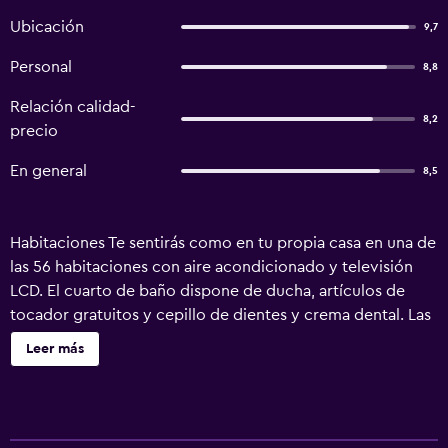
Ubicación
9,7
Personal
8,8
Relación calidad-
8,2
precio
En general
8,5
Habitaciones Te sentirás como en tu propia casa en una de
las 56 habitaciones con aire acondicionado y televisión
LCD. El cuarto de baño dispone de ducha, artículos de
tocador gratuitos y cepillo de dientes y crema dental. Las
comodidades incluyen escritorio, cafetera/tetera y
Leer más
teléfono. Servicios Relájate en el spa de servicio
completo, que ofrece masajes. Este hotel también ofrece
acceso a internet por wifi gratuito, tiendas de regalos o
puestos de periódicos y una televisión en las áreas