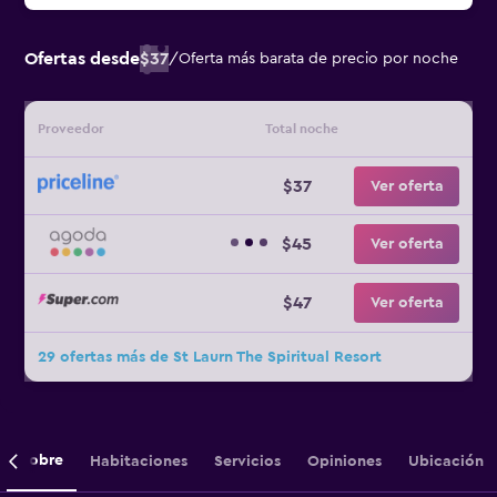
Ofertas desde
$37
/
Oferta más barata de precio por noche
Proveedor
Total noche
$37
Ver oferta
$45
Ver oferta
$47
Ver oferta
29 ofertas más de St Laurn The Spiritual Resort
Sobre
Habitaciones
Servicios
Opiniones
Ubicación