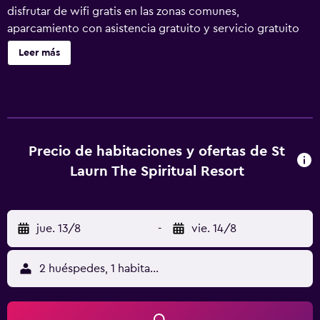
disfrutar de wifi gratis en las zonas comunes,
aparcamiento con asistencia gratuito y servicio gratuito
de transporte por la zona. Otras instalaciones incluyen una
Leer más
cafetería, servicio de habitaciones las 24 horas y una
piscina infantil. St Laurn - The Spiritual Resort ofrece 110
alojamientos con minibar y periódicos gratuitos. Las
camas están vestidas con ropa de cama de alta calidad. Se
ofrece una televisión de pantalla plana con canales por
cable. Los baños están equipados con ducha, albornoces,
Precio de habitaciones y ofertas de St
zapatillas y artículos de higiene personal gratuitos. Los
Laurn The Spiritual Resort
huéspedes pueden navegar por la web gracias a nuestro
acceso a Internet wifi gratis. Las habitaciones también
incluyen botella de agua gratuita y ventilador de techo. Se
jue. 13/8
-
vie. 14/8
ofrece servicio de limpieza todos los días. En el
alojamiento hay piscina al aire libre y piscina infantil. Otros
servicios de ocio y esparcimiento incluyen centro de
2 huéspedes, 1 habitación
bienestar. Se pueden practicar las actividades de ocio y
esparcimiento que se indican más abajo en las