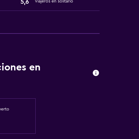
5,6
Viajeros en solitario
ciones en
uerto