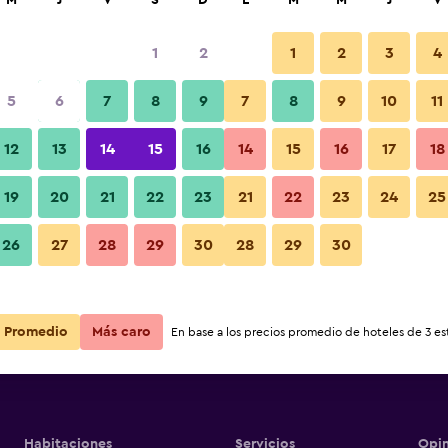
M
J
V
S
D
L
M
M
J
V
1
2
1
2
3
4
5
6
7
8
9
7
8
9
10
11
Lobby
12
13
14
15
16
14
15
16
17
18
Ver precios
19
20
21
22
23
21
22
23
24
25
Fotos
26
27
28
29
30
28
29
30
Ver precios
Ver precios
Promedio
Más caro
En base a los precios promedio de hoteles de 3 est
Habitaciones
Servicios
Opin