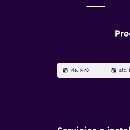
Pre
vie. 14/8
-
sáb. 