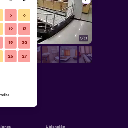
S
D
5
6
12
13
1/21
Otros
19
20
26
27
rellas
iones
Ubicación