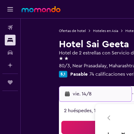
Vuelos
Ofertas de hotel
Hoteles en Asia
Hotel
Alojamientos
Hotel Sai Geeta
Autos
Hotel de 2 estrellas con Servicio 
2 estrellas
Planifica con IA
80/3, Near Prasadalay, Maharashtr
Pasable
74 calificaciones ver
5,1
Trips
vie. 14/8
-
2 huéspedes, 1 habitación
Bus