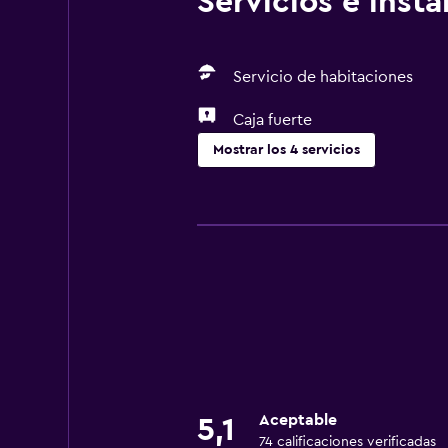
Servicios e inst
Servicio de habitaciones
Caja fuerte
Mostrar los 4 servicios
Servicios y facilidades
Servicio de habitaciones
Recepción 24 horas
Servicios básicos
Aire acondicionado
Aceptable
5,1
74 calificaciones verificadas