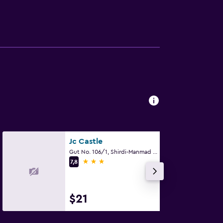
Jc Castle
Gut No. 106/1, Shirdi-Manmad Highway, Shirdi
3 estrellas
7,8
$21