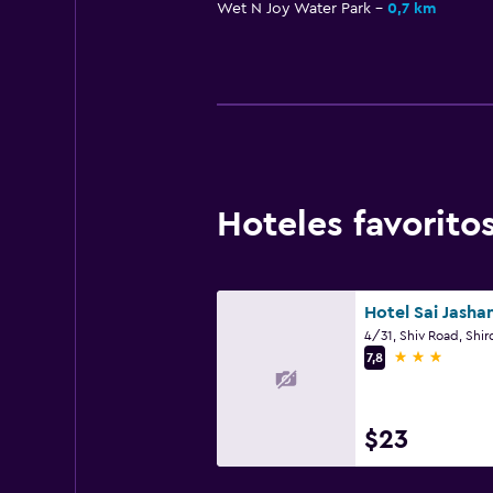
Wet N Joy Water Park
0,7 km
Hoteles favorit
4/31, Shiv Road, Shir
3 estrellas
7,8
$23