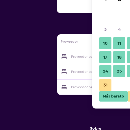
L
M
3
4
Proveedor
10
11
Proveedor para Hotel Sai Geeta
17
18
24
25
Proveedor para Hotel Sai Geeta
31
Proveedor para Hotel Sai Geeta
Más barato
Sobre