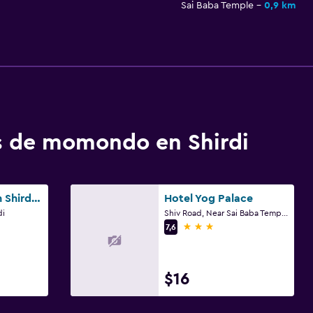
Sai Baba Temple
0,9 km
os de momondo en Shirdi
Hotel Sai Jashan Shirdi - Where blessings & comfort meet
Hotel Yog Palace
di
Shiv Road, Near Sai Baba Temple, Shirdi
3 estrellas
7,6
$16