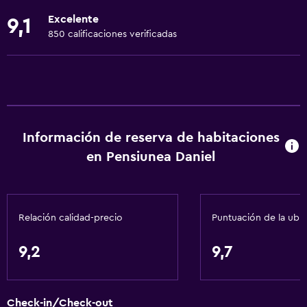
Ropa de cama
Excelente
9,1
Toallas
850 calificaciones verificadas
Ventilador
Extinguidor
Artículos de aseo gratis
Champú
Información de reserva de habitaciones
Alarma de humo
en Pensiunea Daniel
Calefacción
Gel de ducha
Aire acondicionado
Relación calidad-precio
Puntuación de la ubi
Papeleras
9,2
9,7
General
Habitaciones familiares
Check-in/Check-out