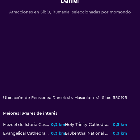
Daniel
Salud y seguridad
Botiquín de primeros auxilios
Atracciones en Sibiu, Rumanía, seleccionadas por momondo
Cámaras CCTV en zonas comunes
Cámaras CCTV en el exterior
Seguridad las 24 horas
Sistema de entretenimiento
TV de pantalla plana
TV por cable o vía satélite
TV
Ubicación de Pensiunea Daniel: str. Masarilor nr.1, Sibiu 550195
Estacionamiento y transporte
Mejores lugares de interés
Estacionamiento gratuito
Muzeul de Istorie Casa Altemberger
0,2 km
Holy Trinity Cathedral
0,3 km
Estacionamiento privado
Evangelical Cathedral
0,3 km
Brukenthal National Museum
0,3 km