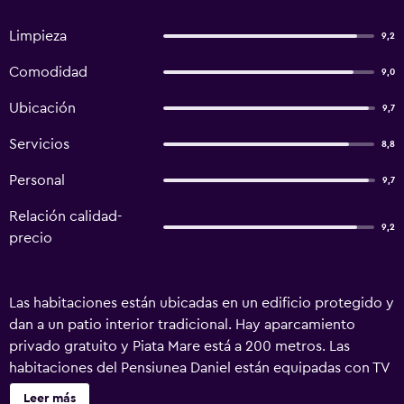
Limpieza
9,2
Comodidad
9,0
Ubicación
9,7
Servicios
8,8
Personal
9,7
Relación calidad-
9,2
precio
Las habitaciones están ubicadas en un edificio protegido y
dan a un patio interior tradicional. Hay aparcamiento
privado gratuito y Piata Mare está a 200 metros. Las
habitaciones del Pensiunea Daniel están equipadas con TV
por cable y nevera. El baño incluye cabina de ducha y
Leer más