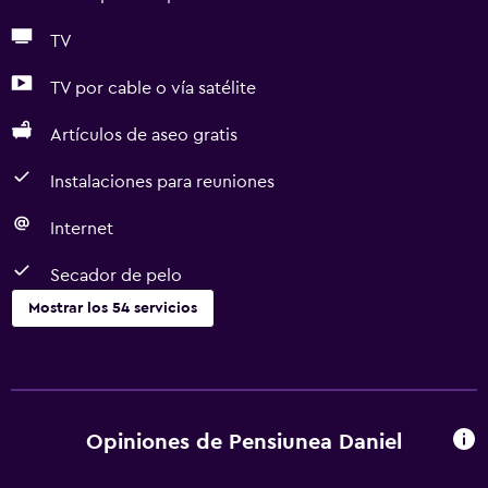
TV
TV por cable o vía satélite
Artículos de aseo gratis
Instalaciones para reuniones
Internet
Secador de pelo
Mostrar los 54 servicios
Servicios básicos
Wifi gratis
Wifi disponible en todas las instalaciones
Opiniones de Pensiunea Daniel
Internet