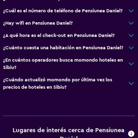
¿Cuál es el número de teléfono de Pensiunea Daniel?
Habitación
¿Hay wifi en Pensiunea Daniel?
Cama plegable
Enchufe cerca de la cama
¿A qué hora es el check-out en Pensiunea Daniel?
Sofá cama
¿Cuánto cuesta una habitación en Pensiunea Daniel?
Perchero
¿En cuántos operadores busca momondo hoteles en
Armario o clóset
Sibiu?
¿Cuándo actualizó momondo por última vez los
Accesibilidad y adecuación
precios de hoteles en Sibiu?
Para no fumadores
Almohada sin plumas
Áreas designadas para fumadores
Entrada privada
Lugares de interés cerca de Pensiunea