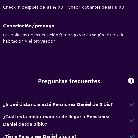
Zona de estar
Check-in después de las 14:00 - Check-out antes de las 11:00
Piso de parquet o madera noble
Sofá
Cancelación/prepago
Habitaciones insonorizadas
Las políticas de cancelación/prepago varían según el tipo de
Insonorización
habitación y el proveedor.
Alfombrado
Vista a la ciudad
Espacio de almacenamiento
Preguntas frecuentes
Baño
Ducha
¿A qué distancia está Pensiunea Daniel de Sibiu?
Secador de pelo
Aseo
¿Cuál es la mejor manera de llegar a Pensiunea
Daniel desde Sibiu?
Papel higiénico
Baño privado
¿Tiene Pensiunea Daniel piscina?