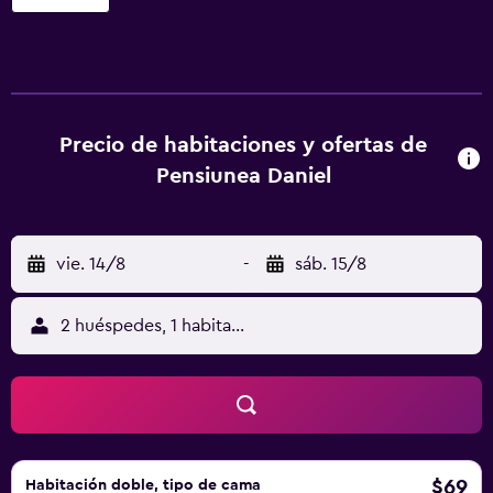
secador de pelo. El bar sirve aperitivos y bebidas
refrescantes. Hay conexión Wi-Fi gratuita en todo el
establecimiento. El teatro Gong y el Museo Bruckenthal
están cerca del Daniel Pensiunea. La estación de tren de
Sibiu está a 400 metros y el aeropuerto internacional de
Sibiu, a 5 km.
Precio de habitaciones y ofertas de
Pensiunea Daniel
vie. 14/8
-
sáb. 15/8
2 huéspedes, 1 habitación
$69
Habitación doble, tipo de cama