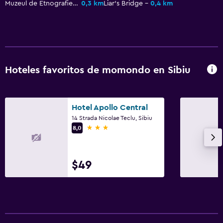
Muzeul de Etnografie Universala Franz Binder
0,3 km
Liar's Bridge
0,4 km
Aire libre
Terraza/patio
Jardín
Zona de trabajo
Hoteles favoritos de momondo en Sibiu
Fax/fotocopiadora
Escritorio
Hotel Apollo Central
14 Strada Nicolae Teclu, Sibiu
Servicios y facilidades
3 estrellas
8,0
Instalaciones para reuniones
Acceso con tarjeta
$49
Lavandería
Plancha y tabla de planchar