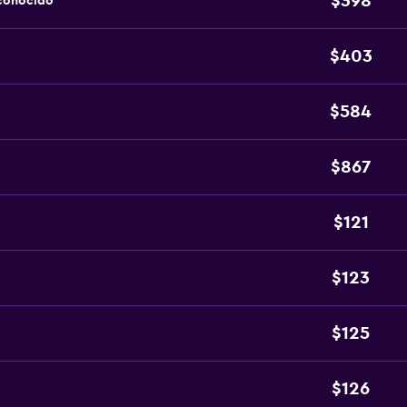
$398
sconocido
$403
$584
$867
$121
$123
$125
$126