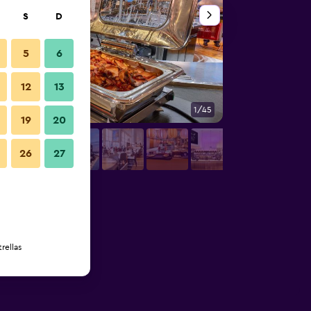
S
D
5
6
12
13
1/45
Edificio
19
20
26
27
rellas