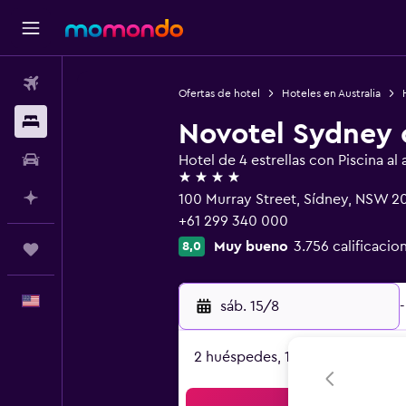
Vuelos
Ofertas de hotel
Hoteles en Australia
Alojamientos
Novotel Sydney 
Autos
Hotel de 4 estrellas con Piscina al a
4 estrellas
Planifica con IA
100 Murray Street, Sídney, NSW 2
+61 299 340 000
Muy bueno
3.756 calificacio
8,0
Trips
Español
sáb. 15/8
-
2 huéspedes, 1 habitación