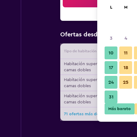
Bus
L
M
$121
Ofertas desde
/
Oferta má
3
4
Tipo de habitación
Proveedo
10
11
Habitación superior, 2
17
18
camas dobles
Habitación superior, 2
24
25
camas dobles
Habitación superior, 2
31
camas dobles
Más barato
71 ofertas más de Novotel Sydney o