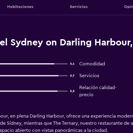
Habitaciones
Servicios
Opin
el Sydney on Darling Harbour,
Comodidad
8,4
Servicios
8,9
Relación calidad-
8,8
precio
our, en plena Darling Harbour, ofrece una experiencia modern
 de Sídney, mientras que The Ternary, nuestro restaurante de au
spacio abierto con vistas panorámicas a la ciudad.