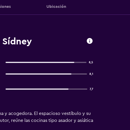
iones
Ubicación
 Sídney
8,5
8,1
7,7
a y acogedora. El espacioso vestíbulo y su
tor, reúne las cocinas tipo asador y asiática