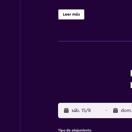
Leer más
sáb. 15/8
-
dom.
Tipo de alojamiento