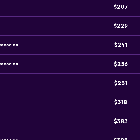
$207
$229
$241
sconocido
$256
sconocido
$281
$318
$383