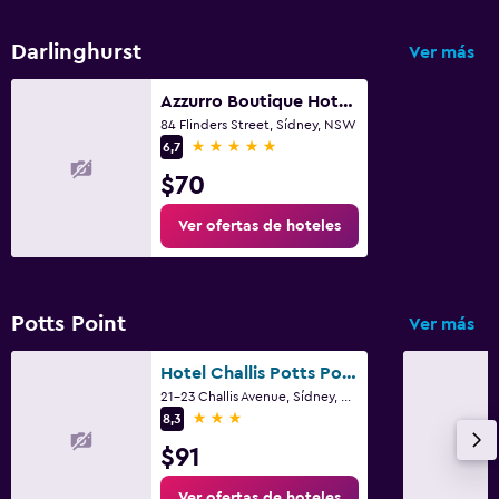
Darlinghurst
Ver más
Azzurro Boutique Hotel - Surry Hills
84 Flinders Street, Sídney, NSW
5 estrellas
6,7
$70
Ver ofertas de hoteles
Potts Point
Ver más
Hotel Challis Potts Point
21-23 Challis Avenue, Sídney, NSW
3 estrellas
8,3
$91
Ver ofertas de hoteles