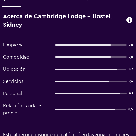
Acerca de Cambridge Lodge - Hostel,
Sídney
Limpieza
7,8
Comodidad
7,8
Ubicación
8,7
Servicios
7,6
Personal
9,1
Relación calidad-
8,5
precio
Este albergue dispone de café o té en las zonas comunes,