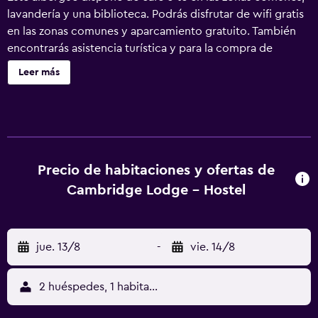
lavandería y una biblioteca. Podrás disfrutar de wifi gratis
en las zonas comunes y aparcamiento gratuito. También
encontrarás asistencia turística y para la compra de
entradas, un jardín y un área para parrillas. El cuarto de
Leer más
baño es compartido y no se ofrece servicio de limpieza.
Cambridge Lodge - Hostel tiene 31 alojamientos. Todos
los alojamientos incluyen cocina básica. Los huéspedes
tienen acceso a baños compartidos. Los baños están
equipados con ducha. Los huéspedes pueden navegar por
la web gracias a nuestro acceso a Internet wifi gratis. Se
Precio de habitaciones y ofertas de
pueden practicar las actividades de ocio y esparcimiento
Cambridge Lodge - Hostel
que se indican más abajo en las instalaciones o cerca del
alojamiento (es posible que se aplique un recargo).
jue. 13/8
-
vie. 14/8
2 huéspedes, 1 habitación