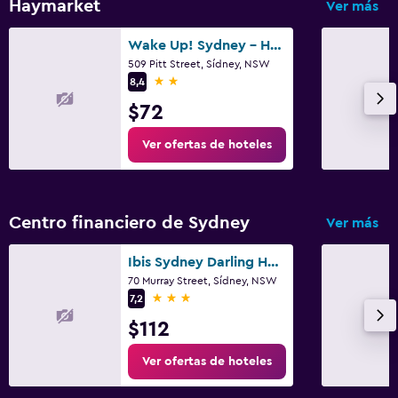
Haymarket
Ver más
Wake Up! Sydney - Hostel
509 Pitt Street, Sídney, NSW
2 estrellas
8,4
$72
Ver ofertas de hoteles
Centro financiero de Sydney
Ver más
Ibis Sydney Darling Harbour
70 Murray Street, Sídney, NSW
3 estrellas
7,2
$112
Ver ofertas de hoteles