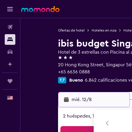
Vuelos
Ofertas de hotel
Hoteles en Asia
Hote
Alojamientos
ibis budget Sin
Autos
Hotel de 3 estrellas con Piscina al a
3 estrellas
Planifica con IA
20 Hong Kong Street, Singapur 5
+65 6636 0888
Bueno
6.842 calificaciones v
7,7
Trips
Español
mié. 12/8
-
2 huéspedes, 1 habitación