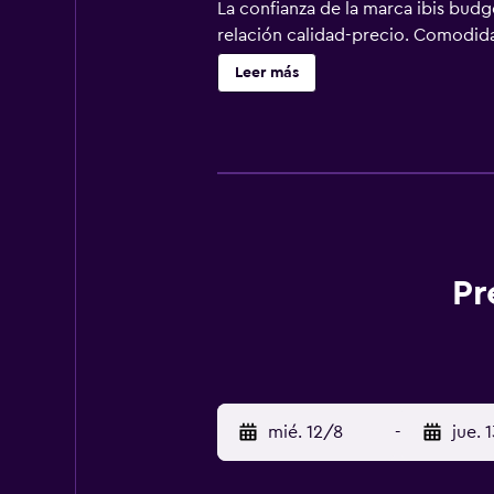
La confianza de la marca ibis bud
relación calidad-precio. Comodida
Leer más
Pr
mié. 12/8
-
jue. 