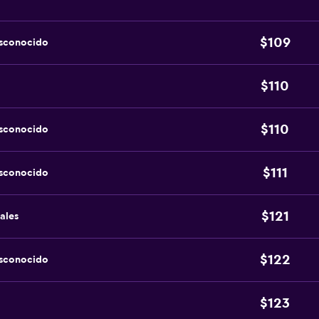
$109
esconocido
$110
$110
esconocido
$111
esconocido
$121
ales
$122
esconocido
$123