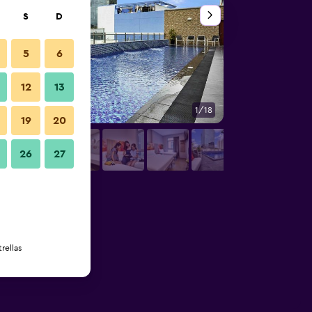
S
D
5
6
12
13
1/18
Piscina
19
20
26
27
rellas