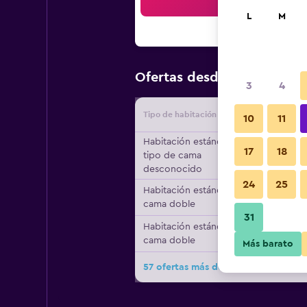
Bus
L
M
$92
Ofertas desde
/
Oferta má
3
4
Tipo de habitación
Proveedo
10
11
Habitación estándar,
17
18
tipo de cama
desconocido
24
25
Habitación estándar, 1
cama doble
31
Habitación estándar, 1
cama doble
Más barato
57 ofertas más de ibis budget Sing