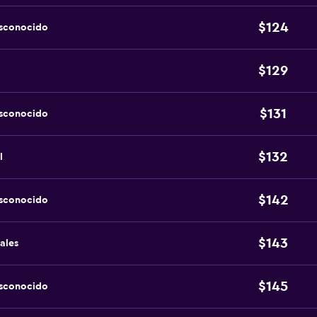
$124
esconocido
$129
$131
esconocido
$132
l
$142
esconocido
$143
ales
$145
esconocido