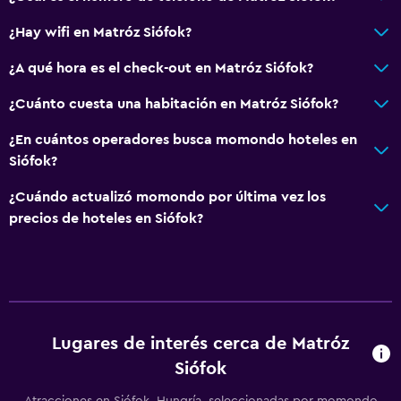
Piso de parquet o madera noble
¿Hay wifi en Matróz Siófok?
Posibilidad de habitaciones conectadas
¿A qué hora es el check-out en Matróz Siófok?
¿Cuánto cuesta una habitación en Matróz Siófok?
Baño
Aseo
¿En cuántos operadores busca momondo hoteles en
Siófok?
Papel higiénico
Baño compartido
¿Cuándo actualizó momondo por última vez los
precios de hoteles en Siófok?
Ducha
Baño privado
Cocina
Utensilios de cocina
Lugares de interés cerca de Matróz
Nevera
Siófok
Cocina compartida
Atracciones en Siófok, Hungría, seleccionadas por momondo