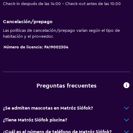
Papeleras
Check-in después de las 14:00 - Check-out antes de las 10:00
Aire libre
Cancelación/prepago
Terraza/patio
Las políticas de cancelación/prepago varían según el tipo de
habitación y el proveedor.
Parrilla
Número de licencia: PA19002304
Comedor al aire libre
Muebles de exterior
Chimenea exterior
Jardín
Preguntas frecuentes
General
Insonorización
¿Se admiten mascotas en Matróz Siófok?
Habitaciones familiares
¿Tiene Matróz Siófok piscina?
Piso de mosaico/mármol
¿Cuál es el número de teléfono de Matróz Siófok?
Vista al jardín