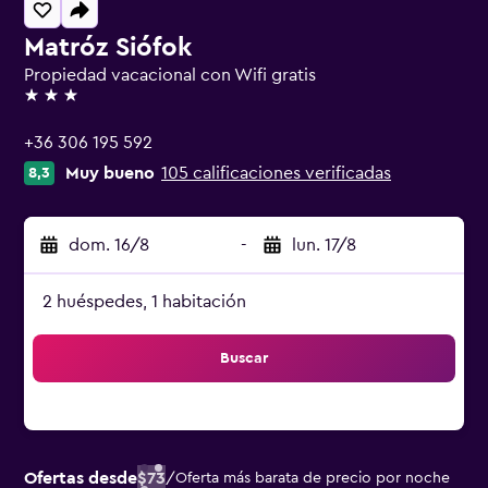
Matróz Siófok
Propiedad vacacional con Wifi gratis
3 estrellas
+36 306 195 592
Muy bueno
105 calificaciones verificadas
8,3
dom. 16/8
-
lun. 17/8
2 huéspedes, 1 habitación
Buscar
Ofertas desde
$73
/
Oferta más barata de precio por noche