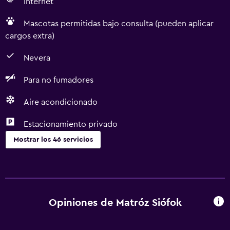
Internet
Mascotas permitidas bajo consulta (pueden aplicar
cargos extra)
Nevera
Para no fumadores
Aire acondicionado
Estacionamiento privado
Mostrar los 46 servicios
Accesibilidad y adecuación
Para no fumadores
Unidad ubicada en la planta baja
Opiniones de Matróz Siófok
Unidad accesible para personas en silla de ruedas
Mascotas permitidas bajo consulta (pueden aplicar cargos