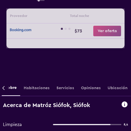
Proveedor
Total noche
$73
Ver oferta
Sobre
Habitaciones
Servicios
Opiniones
Ubicación
Acerca de Matróz Siófok, Siófok
Limpieza
8,4