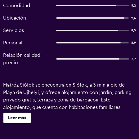
Comodidad
8,2
Ubicación
9,4
Servicios
8,5
Personal
8,9
Relación calidad-
8,7
precio
Matróz Siófok se encuentra en Siófok, a 3 min a pie de
Playa de Ujhelyi, y ofrece alojamiento con jardín, parking
privado gratis, terraza y zona de barbacoa. Este
alojamiento, que cuenta con habitaciones familiares,
también ofrece zona de juegos infantil. Se ofrece wifi
Leer más
gratis y cocina compartida. En el hostal o pensión, las
habitaciones están equipadas con un patio con vistas al
jardín. Cada habitación incluye baño privado con ducha, y