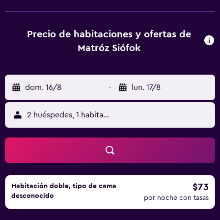
algunas también ofrecen zona de cocina. Las habitaciones
cuentan con nevera. Puedes jugar al ping-pong en Matróz
Siófok. Bebo Aquapark está a 5,6 km del alojamiento, y
Precio de habitaciones y ofertas de
Bella Stables and Animal Park está a 8 km. El aeropuerto
Matróz Siófok
(Aeropuerto Hévíz-Balaton) está a 89 km.
dom. 16/8
-
lun. 17/8
2 huéspedes, 1 habitación
$73
Habitación doble, tipo de cama
desconocido
por noche con tasas