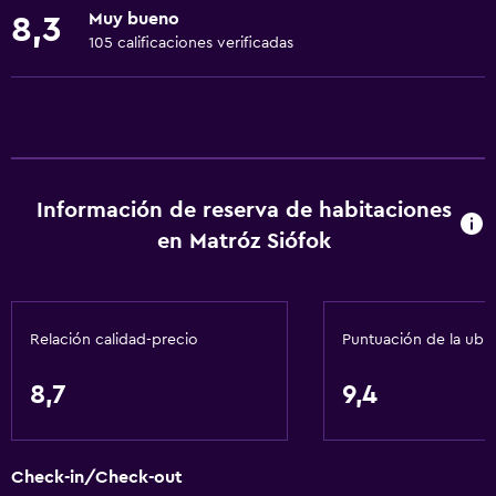
Muy bueno
8,3
extra)
105 calificaciones verificadas
Ducha adaptada para silla de ruedas
Almohada sin plumas
Estacionamiento accesible
Plantas superiores accesibles por escaleras
Entrada privada
Información de reserva de habitaciones
en Matróz Siófok
Servicios básicos
Wifi gratis
Internet
Relación calidad-precio
Puntuación de la ubi
Ropa de cama
8,7
9,4
Ventilador
Aire acondicionado
Calefacción
Check-in/Check-out