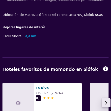
Cocineta
Ubicación de Matróz Siófok: Erkel Ferenc Utca 42., Siófok 8600
Estacionamiento y transporte
Estacionamiento gratuito
Mejores lugares de interés
Estacionamiento privado
Silver Shore
3,3 km
Sistema de entretenimiento
TV por cable o vía satélite
TV
Hoteles favoritos de momondo en Siófok
Habitación
Almohada de plumas
La Riva
Armario o clóset
7 Petofi Stny., Siófok
3 estrellas
8,5
Actividades