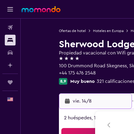
Vuelos
Ofertas de hotel
Hoteles en Europa
H
Alojamientos
Sherwood Lodg
Autos
Propiedad vacacional con Wifi gra
4 estrellas
Planifica con IA
100 Drummond Road Skegness, Sk
+44 175 476 2548
Muy bueno
321 calificacione
8,9
Trips
Español
vie. 14/8
-
2 huéspedes, 1 habitación