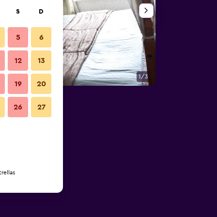
S
D
5
6
12
13
1/3
Habitación
19
20
26
27
rellas