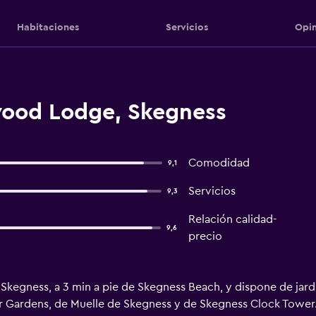
Habitaciones
Servicios
Opin
wood Lodge, Skegness
Comodidad
9,1
Servicios
9,3
Relación calidad-
9,6
precio
egness, a 3 min a pie de Skegness Beach, y dispone de jardín,
r Gardens, de Muelle de Skegness y de Skegness Clock Tower.