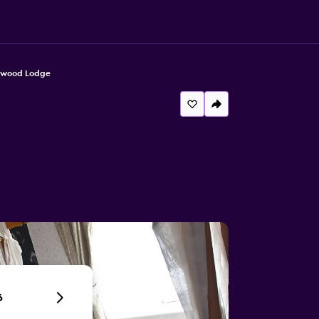
rwood Lodge
6