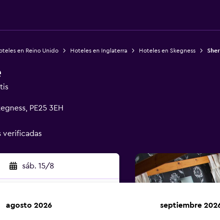
oteles en Reino Unido
Hoteles en Inglaterra
Hoteles en Skegness
She
e
tis
egness, PE25 3EH
s verificadas
sáb. 15/8
agosto 2026
septiembre 202