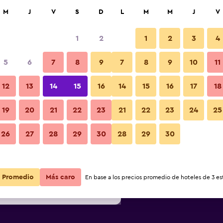
car
M
J
V
S
D
L
M
M
J
V
1
2
1
2
3
4
s barata de precio por noche
5
6
7
8
9
7
8
9
10
11
Habitación
r
Total noche
12
13
14
15
16
14
15
16
17
18
$74
Ver oferta
19
20
21
22
23
21
22
23
24
25
Fotos
26
27
28
29
30
28
29
30
$88
Ver oferta
$99
Ver oferta
Promedio
Más caro
En base a los precios promedio de hoteles de 3 est