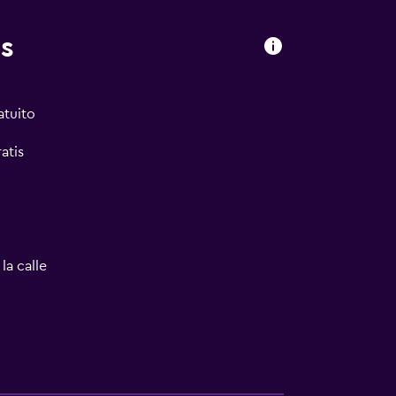
s
atuito
atis
la calle