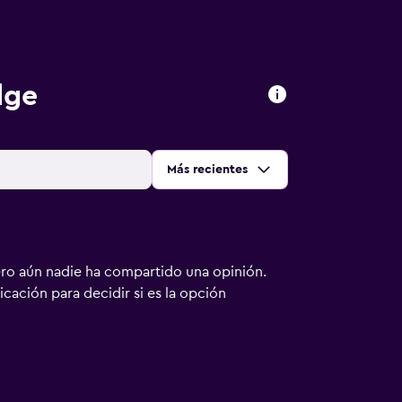
dge
Ordenar por
:
Más recientes
ero aún nadie ha compartido una opinión.
bicación para decidir si es la opción