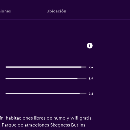
iones
Ubicación
9,4
8,9
9,2
 habitaciones libres de humo y wifi gratis.
 Parque de atracciones Skegness Butlins