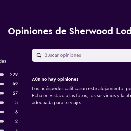
Opiniones de Sherwood Lo
das
229
Aún no hay opiniones
49
Los huéspedes calificaron este alojamiento, p
27
Echa un vistazo a las fotos, los servicios y la u
5
adecuada para tu viaje.
6
2
3