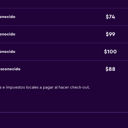
$74
conocido
$99
conocido
$100
conocido
$88
esconocido
as e impuestos locales a pagar al hacer check-out.