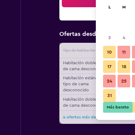
Bus
L
M
$74
Ofertas desde
/
Oferta má
3
4
Tipo de habitación
Proveedo
10
11
Habitación doble, tipo
17
18
de cama desconocido
Habitación estándar,
24
25
tipo de cama
desconocido
31
Habitación doble, tipo
de cama desconocido
Más barato
4 ofertas más de Sherwood Lodge