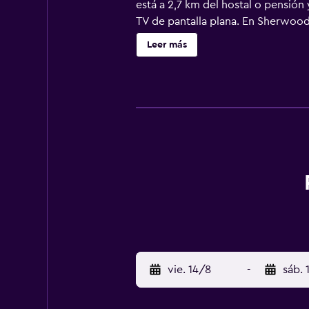
está a 2,7 km del hostal o pensión
TV de pantalla plana. En Sherwood 
desayuno inglés/irlandés complet
Leer más
vie. 14/8
-
sáb. 