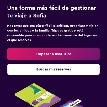
Una forma más fácil de gestionar
Zona de trabajo
tu viaje a Sofía
Fax/fotocopiadora
Escritorio
Hacemos que sea súper fácil planificar, organizar y viajar
con los amigos o la familia. Trips es gratis y está
disponible para su uso independientemente del lugar en
Ideal para familias
el que reserves.
Cuna/cama nido disponibles
Empezar a usar Trips
Gimnasio
Gimnasio
Buscar mis reservas