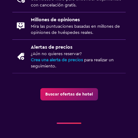
TV por cable o vía satélite
con cancelación gratis.
TV
Millones de opiniones
Mira las puntuaciones basadas en millones de
Salud y seguridad
opiniones de huéspedes reales.
Limpieza diaria
Alertas de precios
Cámaras CCTV en zonas comunes
¿Aún no quieres reservar?
Caja fuerte
Crea una alerta de precios
para realizar un
seguimiento.
Piscina y spa
Piscina al aire libre
Buscar ofertas de hotel
Sauna
Lavandería
Servicios de lavandería/tintorería
Plancha y tabla de planchar