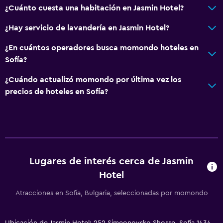
¿Cuánto cuesta una habitación en Jasmin Hotel?
Bidé
¿Hay servicio de lavandería en Jasmin Hotel?
Secador de pelo
Aseo
¿En cuántos operadores busca momondo hoteles en
Sofía?
Papel higiénico
Baño privado
¿Cuándo actualizó momondo por última vez los
precios de hoteles en Sofía?
Accesibilidad y adecuación
Accesibilidad
Ascensor
Ascensor disponible
Lugares de interés cerca de Jasmin
Estacionamiento accesible
Hotel
Para no fumadores
Atracciones en Sofía, Bulgaria, seleccionadas por momondo
Almohada sin plumas
Áreas designadas para fumadores
Ubicación de Jasmin Hotel: 252 Simeonovsko Shosse, Sofía 1434