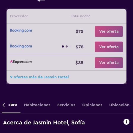
Proveedor
Total noche
$75
Ver oferta
$78
Ver oferta
$85
Ver oferta
9 ofertas más de Jasmin Hotel
Sobre
Habitaciones
Servicios
Opiniones
Ubicación
Acerca de Jasmin Hotel, Sofía