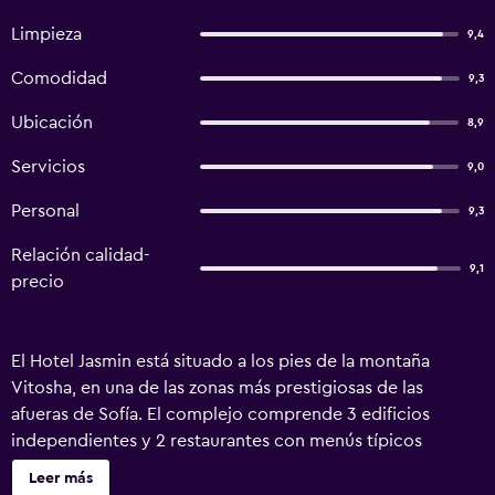
Limpieza
9,4
Comodidad
9,3
Ubicación
8,9
Servicios
9,0
Personal
9,3
Relación calidad-
9,1
precio
El Hotel Jasmin está situado a los pies de la montaña
Vitosha, en una de las zonas más prestigiosas de las
afueras de Sofía. El complejo comprende 3 edificios
independientes y 2 restaurantes con menús típicos
búlgaros y europeos. Dispone de 54 habitaciones y 7
Leer más
apartamentos lujosamente amueblados, con minibar, TV,