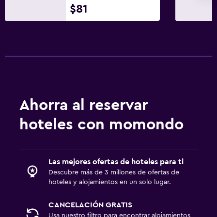
$81
Aire libre
Terraza/patio
Sillas de playa
Terraza
Jardín
Ahorra al reservar
Habitación
Enchufe cerca de la cama
hoteles con momondo
Sofá cama
Perchero
Las mejores ofertas de hoteles para ti
Armario o clóset
Descubre más de 3 millones de ofertas de
hoteles y alojamientos en un solo lugar.
Sistema de entretenimiento
CANCELACIÓN GRATIS
TV de pantalla plana
Usa nuestro filtro para encontrar alojamientos