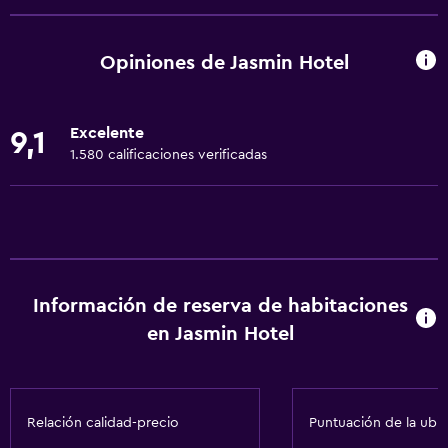
Wifi gratis
Wifi disponible en todas las instalaciones
Opiniones de Jasmin Hotel
Internet
Ropa de cama
Excelente
9,1
Toallas
1.580 calificaciones verificadas
Extinguidor
Artículos de aseo gratis
Champú
Alarma de humo
Información de reserva de habitaciones
Calefacción
en Jasmin Hotel
Gel de ducha
Aire acondicionado
Papeleras
Relación calidad-precio
Puntuación de la ubi