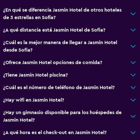
Habitaciones familiares
¿En qué se diferencia Jasmin Hotel de otros hoteles
Zona de estar
de 3 estrellas en Sofía?
Pantuflas
¿A qué distancia está Jasmin Hotel de Sofia?
Sofá
Habitaciones insonorizadas
¿Cuál es la mejor manera de llegar a Jasmin Hotel
desde Sofia?
Insonorización
Casilleros
¿Ofrece Jasmin Hotel opciones de comida?
Teléfono
¿Tiene Jasmin Hotel piscina?
Alfombrado
¿Cuál es el número de teléfono de Jasmin Hotel?
Espacio de almacenamiento
¿Hay wifi en Jasmin Hotel?
Baño
¿Hay un gimnasio disponible para los huéspedes de
Ducha
Jasmin Hotel?
Gorro de baño
¿A qué hora es el check-out en Jasmin Hotel?
Tina de baño