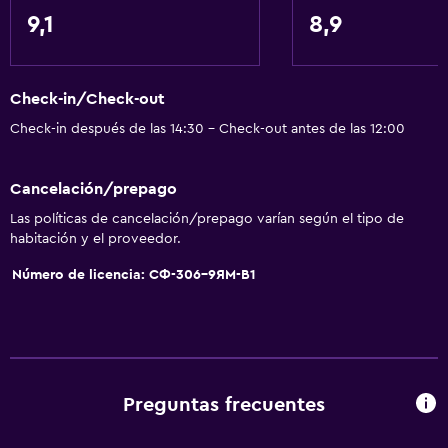
Servicios y facilidades
9,1
8,9
Cajero automático/banco
Centro de negocios
Check-in/Check-out
Caja fuerte
Check-in después de las 14:30 - Check-out antes de las 12:00
Instalaciones para reuniones
Minimercado en las instalaciones
Cancelación/prepago
Servicio de habitaciones
Las políticas de cancelación/prepago varían según el tipo de
Acceso con tarjeta
habitación y el proveedor.
Check-out exprés
Número de licencia: СФ-306-9ЯМ-В1
Botella de agua
Check-in/check-out privado
Recepción 24 horas
Preguntas frecuentes
General