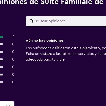
iniones de Suite Familiale de
1
Aún no hay opiniones
0
Los huéspedes calificaron este alojamiento, p
0
Echa un vistazo a las fotos, los servicios y la u
0
adecuada para tu viaje.
0
0
0