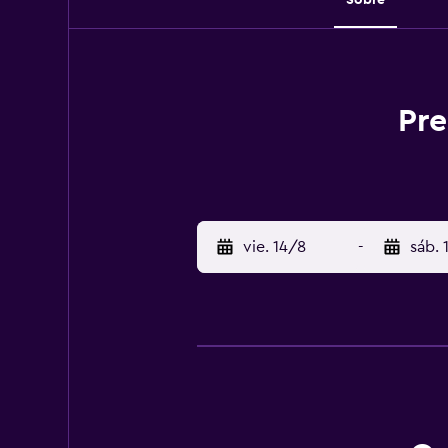
Pre
vie. 14/8
-
sáb. 