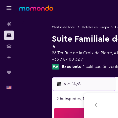
Vuelos
Ofertas de hotel
Hoteles en Europa
Ho
Alojamientos
Suite Familiale 
1 estrella
Autos
26 Ter Rue de la Croix de Pierre, 
Planifica con IA
+33 7 87 00 32 71
Excelente
1 calificación veri
9,6
Trips
vie. 14/8
-
Español
2 huéspedes, 1 habitación
Bus