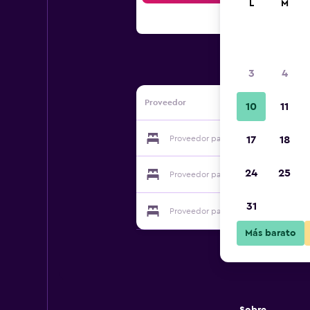
L
M
3
4
Proveedor
10
11
Proveedor para Suite Familiale de L
17
18
24
25
Proveedor para Suite Familiale de L
31
Proveedor para Suite Familiale de L
Más barato
Sobre