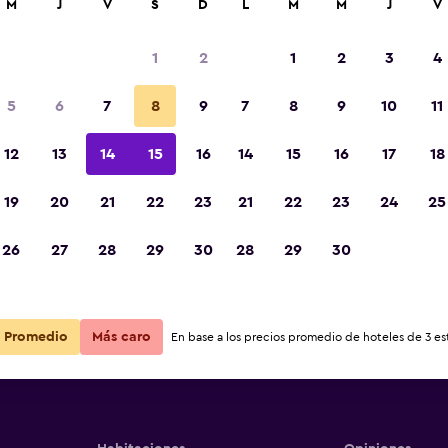
M
J
V
S
D
L
M
M
J
V
1
2
1
2
3
4
5
6
7
8
9
7
8
9
10
11
12
13
14
15
16
14
15
16
17
18
Ver precios
ouane
19
20
21
22
23
21
22
23
24
25
26
27
28
29
30
28
29
30
Ver precios
ouane
Ver precios
ouane
Promedio
Más caro
En base a los precios promedio de hoteles de 3 est