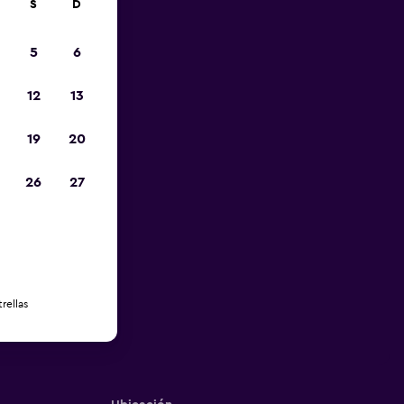
S
D
5
6
12
13
19
20
26
27
rellas