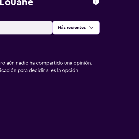
 Louane
Ordenar por
:
Más recientes
ero aún nadie ha compartido una opinión.
bicación para decidir si es la opción