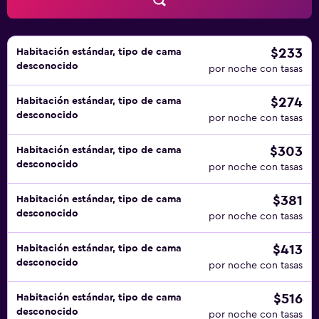
incluyen cafetera y tetera y tabla de planchar con plancha.
Se ofrece servicio de descubierta nocturno, y es posible
solicitar cambio de toallas. Los servicios de ocio y
esparcimiento en este bed and breakfast incluyen una
$233
Habitación estándar, tipo de cama
desconocido
bañera de hidromasaje. Se pueden practicar las
por noche con tasas
actividades de ocio y esparcimiento que se indican más
$274
Habitación estándar, tipo de cama
abajo en las instalaciones o cerca del alojamiento (es
desconocido
por noche con tasas
posible que se aplique un recargo).
$303
Habitación estándar, tipo de cama
desconocido
por noche con tasas
$381
Habitación estándar, tipo de cama
desconocido
por noche con tasas
$413
Habitación estándar, tipo de cama
desconocido
por noche con tasas
$516
Habitación estándar, tipo de cama
desconocido
por noche con tasas