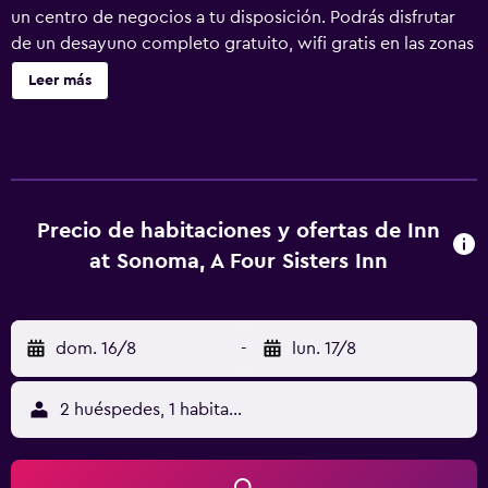
un centro de negocios a tu disposición. Podrás disfrutar
de un desayuno completo gratuito, wifi gratis en las zonas
comunes, aparcamiento gratuito y un detalle de
Leer más
bienvenida gratuito. También encontrarás servicios de
conserjería, una biblioteca y check-out exprés. Se ofrece
servicio de cambio de toallas a petición. Inn At Sonoma -
A Four Sisters Inn ofrece 27 alojamientos con chimenea y
periódicos gratuitos. Las camas tienen colchones con una
capa de acolchado adicional y están vestidas con edredón
Precio de habitaciones y ofertas de Inn
de plumas y ropa de cama de alta calidad. Se ofrece una
at Sonoma, A Four Sisters Inn
televisión de pantalla plana con canales por cable. Los
baños están equipados con ducha y bañera combinadas,
albornoces, artículos de higiene personal de diseño y
dom. 16/8
-
lun. 17/8
secador de pelo. Los huéspedes pueden navegar por la
web gracias a nuestro acceso a Internet wifi gratis. Los
servicios para las personas de negocios incluyen
2 huéspedes, 1 habitación
escritorio y teléfono; se ofrecen llamadas locales gratuitas
(pueden existir restricciones). Las habitaciones también