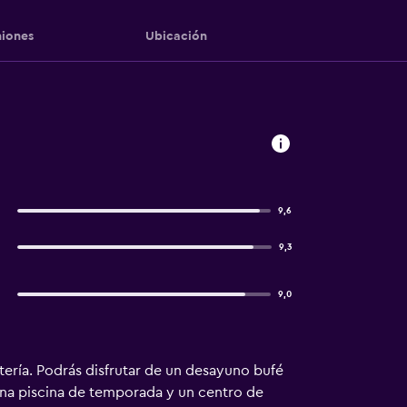
iones
Ubicación
9,6
9,3
9,0
tería. Podrás disfrutar de un desayuno bufé
una piscina de temporada y un centro de