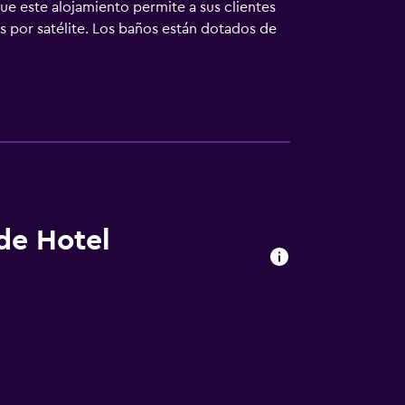
ue este alojamiento permite a sus clientes
s por satélite. Los baños están dotados de
s. Este hotel en Sorrento ofrece acceso a
se ofrecen llamadas locales gratuitas (pueden
sible solicitar masajes en la habitación,
todos los días. Los servicios de ocio y
s actividades de ocio y esparcimiento que se
rgo).
 de Hotel