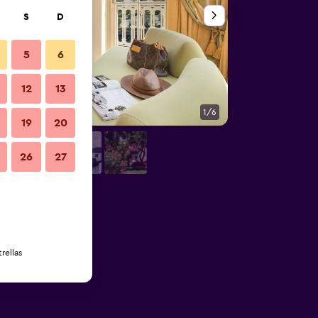
S
D
5
6
12
13
1/6
Otros
19
20
26
27
rellas