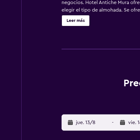
negocios. Hotel Antiche Mura ofrec
elegir el tipo de almohada. Se ofr
zapatillas, artículos de higiene pe
Leer más
Internet wifi gratis. Los servicios
existir restricciones). Las habitac
juegos de cama hipoalergénicos y t
esparcimiento en este hotel incluy
indican más abajo en las instalaci
Pre
jue. 13/8
-
vie. 