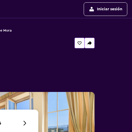
Iniciar sesión
he Mura
6