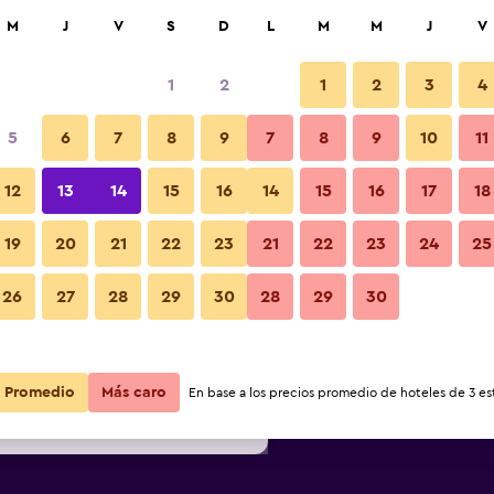
car
M
J
V
S
D
L
M
M
J
V
1
2
1
2
3
4
s barata de precio por noche
5
6
7
8
9
7
8
9
10
11
Sala de estar
r
Total noche
12
13
14
15
16
14
15
16
17
18
19
20
21
22
23
21
22
23
24
25
$141
Ver oferta
Fotos
26
27
28
29
30
28
29
30
$155
Ver oferta
$159
Ver oferta
Promedio
Más caro
En base a los precios promedio de hoteles de 3 est
ra