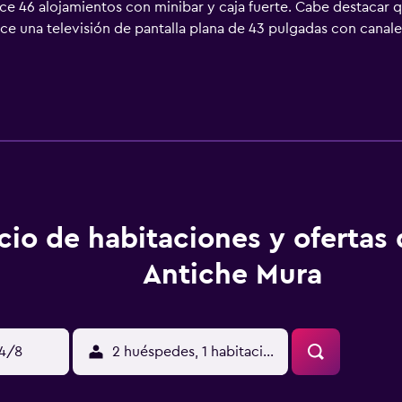
e 46 alojamientos con minibar y caja fuerte. Cabe destacar q
ece una televisión de pantalla plana de 43 pulgadas con canale
rsonal de diseño, bidé y artículos de higiene personal gratuito
 para las personas de negocios incluyen escritorio y teléfono; 
iones también incluyen secador de pelo y cortinas opacas. Es po
abla de planchar con plancha. Se ofrece servicio de limpieza 
en piscina al aire libre de temporada. Se pueden practicar la
ones o cerca del alojamiento (es posible que se aplique un reca
cio de habitaciones y ofertas
Antiche Mura
14/8
2 huéspedes, 1 habitación