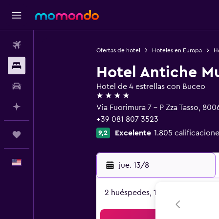
Vuelos
Ofertas de hotel
Hoteles en Europa
Ho
Alojamientos
Hotel Antiche M
Autos
Hotel de 4 estrellas con Buceo
4 estrellas
Planifica con IA
Via Fuorimura 7 - P Zza Tasso, 800
+39 081 807 3523
Excelente
1.805 calificacione
9,2
Trips
Español
jue. 13/8
-
2 huéspedes, 1 habitación