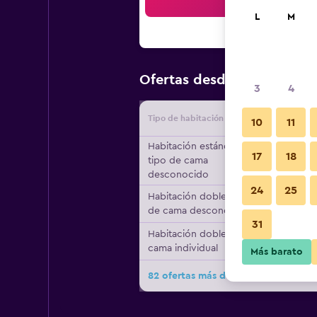
Bus
L
M
$141
Ofertas desde
/
Oferta má
3
4
Tipo de habitación
Proveedo
10
11
Habitación estándar,
17
18
tipo de cama
desconocido
24
25
Habitación doble, tipo
de cama desconocido
31
Habitación doble, 1
cama individual
Más barato
82 ofertas más de Hotel Antiche Mu