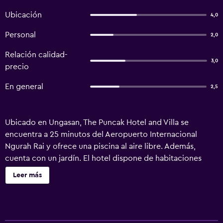
Ubicación
4,0
Personal
2,0
Relación calidad-
3,0
precio
En general
2,5
Ubicado en Ungasan, The Puncak Hotel and Villa se
encuentra a 25 minutos del Aeropuerto Internacional
Ngurah Rai y ofrece una piscina al aire libre. Además,
cuenta con un jardín. El hotel dispone de habitaciones
equipadas con una ducha, además de todas las
Leer más
comodidades necesarias para asegurarte una estancia
muy agradable. Aquellos huéspedes que cuentan con su
propio vehículo pueden visitar Jimbaran y Kuta, ambos
destinos están a treinta minutos en coche desde el hotel.