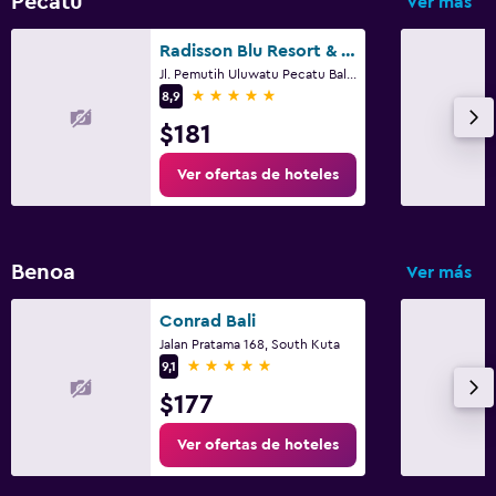
Pecatu
Ver más
Radisson Blu Resort & Villas, Bali Uluwatu
Jl. Pemutih Uluwatu Pecatu Bali, 4, South Kuta
5 estrellas
8,9
$181
Ver ofertas de hoteles
Benoa
Ver más
Conrad Bali
Jalan Pratama 168, South Kuta
5 estrellas
9,1
$177
Ver ofertas de hoteles