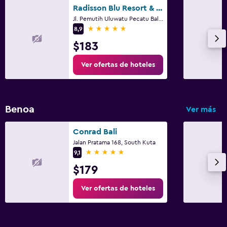
Radisson Blu Resort & Villas, Bali Uluwatu
Jl. Pemutih Uluwatu Pecatu Bali, 4, South Kuta
5 estrellas
8,9
$183
Ver ofertas de hoteles
Benoa
Ver más
Conrad Bali
Jalan Pratama 168, South Kuta
5 estrellas
9,1
$179
Ver ofertas de hoteles