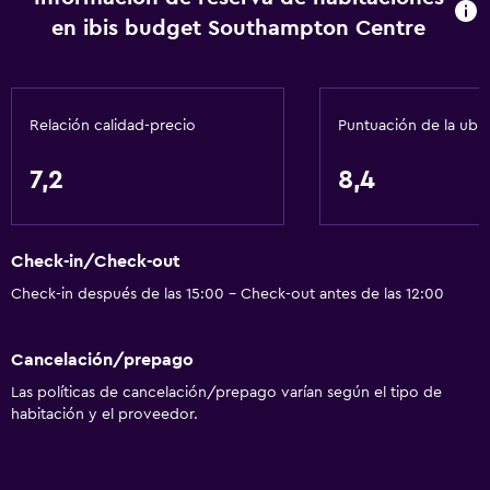
en ibis budget Southampton Centre
Almohada sin plumas
Inodoro con barras de apoyo
Áreas designadas para fumadores
Relación calidad-precio
Puntuación de la ubi
Servicios básicos
7,2
8,4
Wifi gratis
Wifi disponible en todas las instalaciones
Check-in/Check-out
Internet
Check-in después de las 15:00 - Check-out antes de las 12:00
Ropa de cama
Toallas
Cancelación/prepago
Ventilador
Las políticas de cancelación/prepago varían según el tipo de
Extinguidor
habitación y el proveedor.
Champú
Alarma de humo