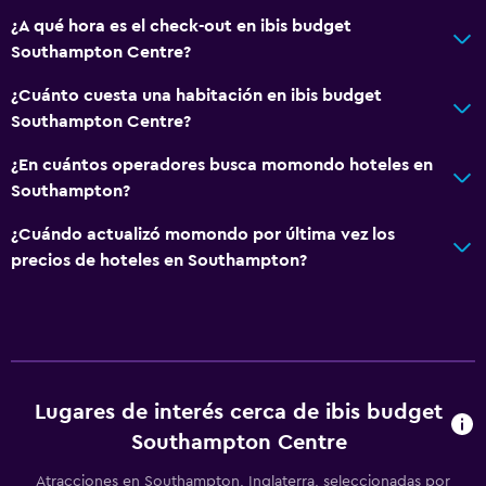
Limpieza diaria
¿A qué hora es el check-out en ibis budget
Botiquín de primeros auxilios
Southampton Centre?
Cámaras CCTV en zonas comunes
¿Cuánto cuesta una habitación en ibis budget
Cámaras CCTV en el exterior
Southampton Centre?
Caja fuerte
¿En cuántos operadores busca momondo hoteles en
Southampton?
Comedor
¿Cuándo actualizó momondo por última vez los
Menús para dietas especiales (bajo petición)
precios de hoteles en Southampton?
Bar/lounge
Máquina expendedora (bebidas)
Máquina expendedora (botanas)
Sistema de entretenimiento
Lugares de interés cerca de ibis budget
TV de pantalla plana
Southampton Centre
Sala de estar/TV compartida
Atracciones en Southampton, Inglaterra, seleccionadas por