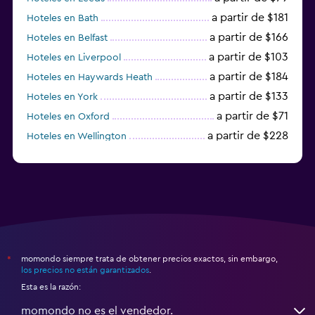
a partir de $181
Hoteles en Bath
a partir de $166
Hoteles en Belfast
a partir de $103
Hoteles en Liverpool
a partir de $184
Hoteles en Haywards Heath
a partir de $133
Hoteles en York
a partir de $71
Hoteles en Oxford
a partir de $228
Hoteles en Wellington
a partir de $231
Hoteles en Appleby-in-Westmorland
momondo siempre trata de obtener precios exactos, sin embargo,
*
los precios no están garantizados
.
Esta es la razón:
momondo no es el vendedor.