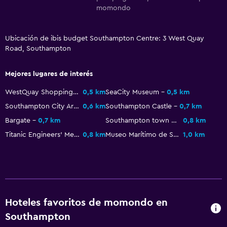
momondo
TV
Servicios y facilidades
Ubicación de ibis budget Southampton Centre: 3 West Quay
Road, Southampton
Acceso con tarjeta
Check-out exprés
Mejores lugares de interés
Recepción 24 horas
WestQuay Shopping Centre
0,5 km
SeaCity Museum
0,5 km
Southampton City Art Gallery
0,6 km
Southampton Castle
0,7 km
Zona de trabajo
Bargate
0,7 km
Southampton town walls
0,8 km
Fax/fotocopiadora
Titanic Engineers' Memorial
0,8 km
Museo Marítimo de Southampton
1,0 km
Escritorio
General
Habitaciones familiares
Hoteles favoritos de momondo en
Espacio de almacenamiento
Southampton