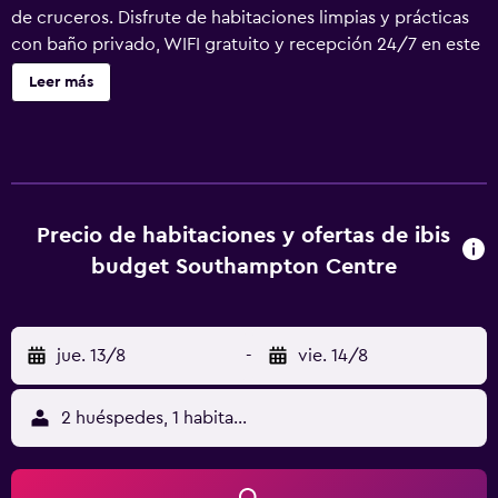
de cruceros. Disfrute de habitaciones limpias y prácticas
con baño privado, WIFI gratuito y recepción 24/7 en este
moderno hotel económico de Southampton. Junto a la
Leer más
estación central de tren y con aparcamiento, es un punto
de partida ideal para escapadas urbanas o estancias de fin
de semana. Hay un energizante desayuno tipo bufé para
prepararle para un día de aventura y un mostrador Grab
and Go 24/7.
Precio de habitaciones y ofertas de ibis
budget Southampton Centre
jue. 13/8
-
vie. 14/8
2 huéspedes, 1 habitación