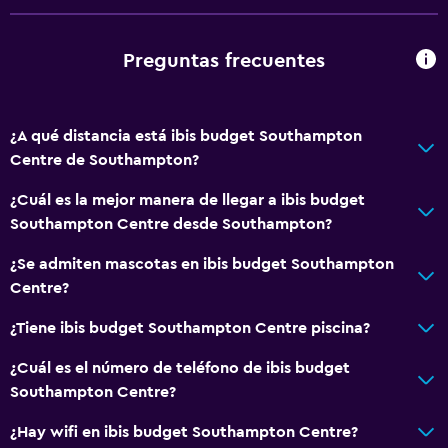
Calefacción
Gel de ducha
Preguntas frecuentes
Papeleras
Acondicionador
¿A qué distancia está ibis budget Southampton
Centre de Southampton?
Baño
¿Cuál es la mejor manera de llegar a ibis budget
Inodoro adaptado
Southampton Centre desde Southampton?
Ducha
¿Se admiten mascotas en ibis budget Southampton
Aseo
Centre?
Papel higiénico
¿Tiene ibis budget Southampton Centre piscina?
Baño privado
Ducha italiana
¿Cuál es el número de teléfono de ibis budget
Southampton Centre?
Salud y seguridad
¿Hay wifi en ibis budget Southampton Centre?