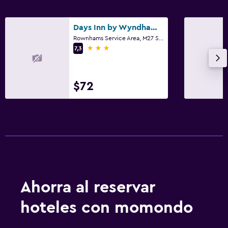
Estacionamiento y transporte
Estacionamiento
Days Inn by Wyndham Southampton Rownhams
Rownhams Service Area, M27 Southbound, Southampton
3 estrellas
7,3
Lavandería
Lavandería
$72
Ideal para familias
Cuna/cama nido disponibles
Ahorra al reservar
hoteles con momondo