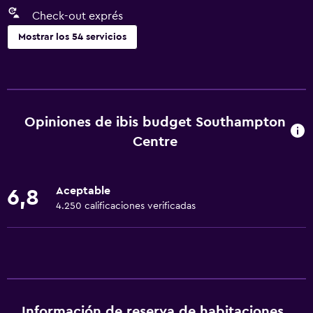
Check-out exprés
Mostrar los 54 servicios
Accesibilidad y adecuación
Unidad ubicada en la planta baja
Unidad accesible para personas en silla de ruedas
Opiniones de ibis budget Southampton
Mascotas permitidas bajo consulta (pueden aplicar cargos
Centre
extra)
Accesibilidad
Aceptable
6,8
Ducha adaptada para silla de ruedas
4.250 calificaciones verificadas
Ascensor
Silla para ducha
Ascensor disponible
Estacionamiento accesible
Para no fumadores
Información de reserva de habitaciones