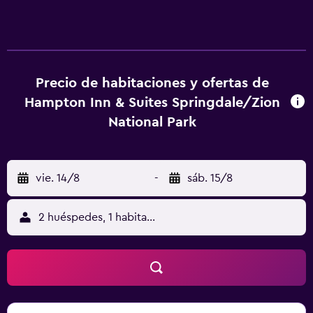
las 24 horas. Se pueden practicar las actividades de ocio y
esparcimiento que se indican más abajo en las
instalaciones o cerca del alojamiento (es posible que se
aplique un recargo).
Precio de habitaciones y ofertas de
Hampton Inn & Suites Springdale/Zion
National Park
vie. 14/8
-
sáb. 15/8
2 huéspedes, 1 habitación