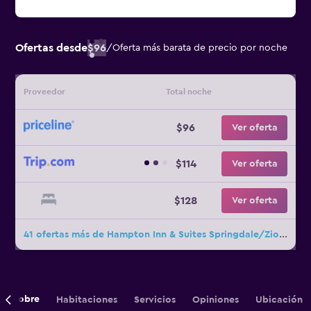
Ofertas desde
$96
/
Oferta más barata de precio por noche
Proveedor
Total noche
$96
Ver oferta
$114
Ver oferta
$128
Ver oferta
41 ofertas más de Hampton Inn & Suites Springdale/Zion National Park
Sobre
Habitaciones
Servicios
Opiniones
Ubicación