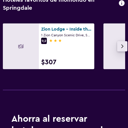
Springdale
Zion Lodge - Inside the Park
1 Zion Canyon Scenic Drive, Springdale, UT
3 estrellas
9,2
$307
Ahorra al reservar