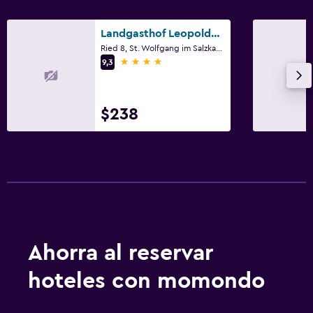
Landgasthof Leopoldhof
Ried 8, St. Wolfgang im Salzkammergut, Oberösterreich
4 estrellas
9,3
$238
Ahorra al reservar
hoteles con momondo