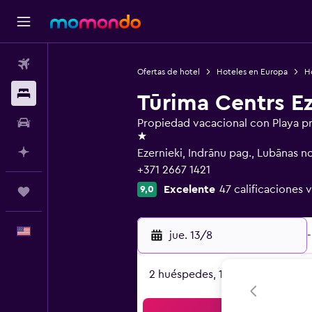
Vuelos
Ofertas de hotel
Hoteles en Europa
H
Alojamientos
Tūrima Centrs Ez
Autos
Propiedad vacacional con Playa p
1 estrella
Planifica con IA
Ezernieki, Indrānu pag., Lubānas no
+371 2667 1421
Excelente
47 calificaciones v
9,0
Trips
Español
jue. 13/8
-
2 huéspedes, 1 habitación