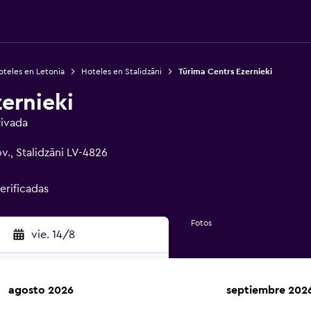
oteles en Letonia
Hoteles en Stalidzāni
Tūrima Centrs Ezernieki
ernieki
rivada
v., Stalidzāni LV-4826
erificadas
Fotos
vie. 14/8
agosto 2026
septiembre 202