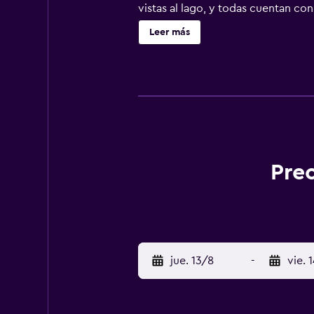
vistas al lago, y todas cuentan co
toallas. En los alrededores se pue
Leer más
la playa.
Prec
jue. 13/8
-
vie. 