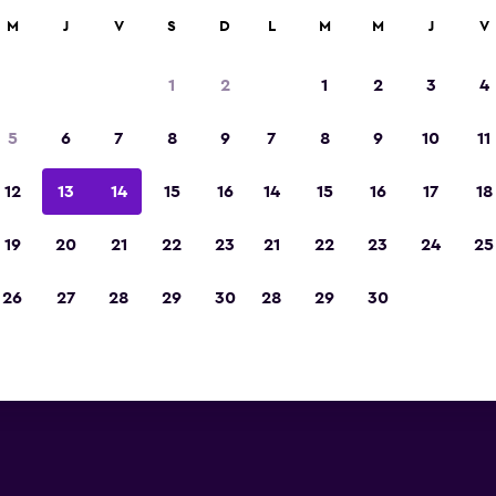
car
M
J
V
S
D
L
M
M
J
V
1
2
1
2
3
4
5
6
7
8
9
7
8
9
10
11
12
13
14
15
16
14
15
16
17
18
Ver precios
eki
19
20
21
22
23
21
22
23
24
25
26
27
28
29
30
28
29
30
Ver precios
eki
Ver precios
eki