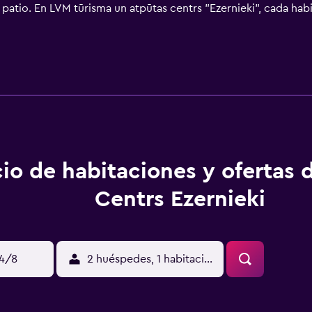
n patio. En LVM tūrisma un atpūtas centrs "Ezernieki", cada h
den practicar actividades como senderismo, pesca y ciclismo,
io de habitaciones y ofertas 
Centrs Ezernieki
14/8
2 huéspedes, 1 habitación