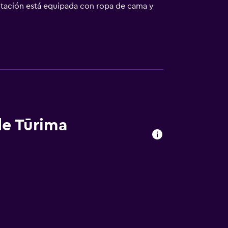
abitación está equipada con ropa de cama y
 o disfrutar de un momento de relax frente a
de Tūrima