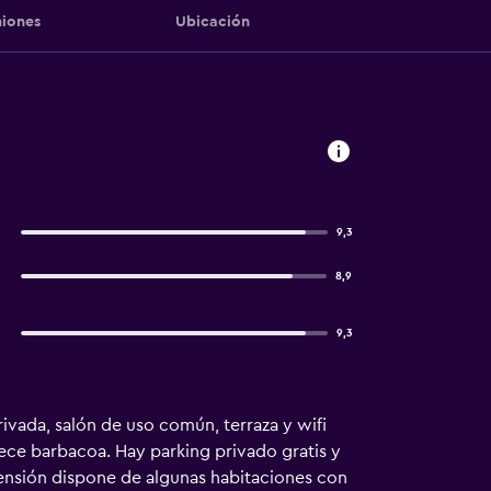
iones
Ubicación
9,3
8,9
9,3
ivada, salón de uso común, terraza y wifi
ece barbacoa. Hay parking privado gratis y
 pensión dispone de algunas habitaciones con