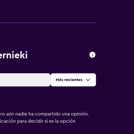
rnieki
Ordenar por
:
Más recientes
ero aún nadie ha compartido una opinión.
bicación para decidir si es la opción