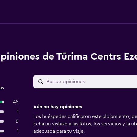
piniones de Tūrima Centrs Eze
as
45
Aún no hay opiniones
1
Los huéspedes calificaron este alojamiento, p
0
Echa un vistazo a las fotos, los servicios y la u
1
adecuada para tu viaje.