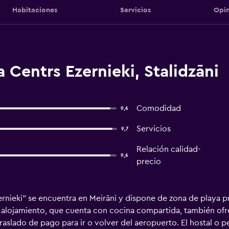
Habitaciones
Servicios
Opin
 Centrs Ezernieki, Stalidzāni
Comodidad
9,6
Servicios
9,7
Relación calidad-
9,6
precio
rnieki" se encuentra en Meirāni y dispone de zona de playa pr
te alojamiento, que cuenta con cocina compartida, también ofr
traslado de pago para ir o volver del aeropuerto. El hostal o