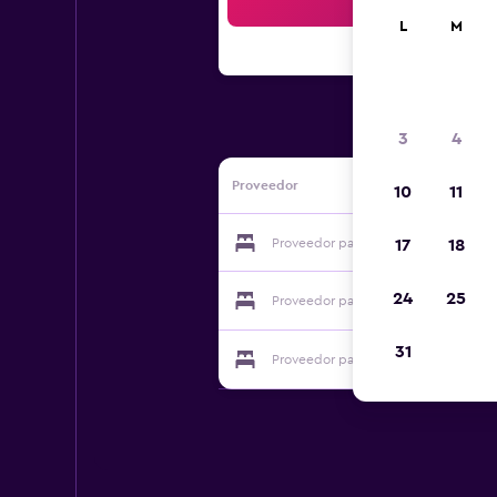
Bus
L
M
3
4
Proveedor
10
11
Proveedor para Tūrima Centrs Ezerni
17
18
24
25
Proveedor para Tūrima Centrs Ezerni
31
Proveedor para Tūrima Centrs Ezerni