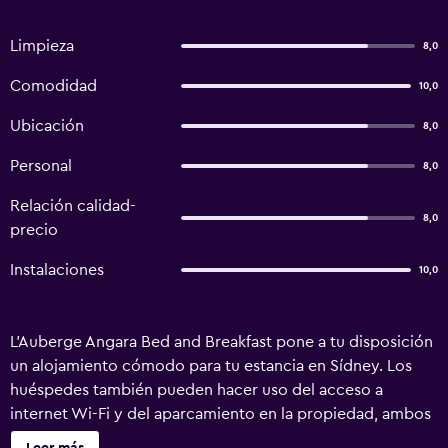
Limpieza
8,0
Comodidad
10,0
Ubicación
8,0
Personal
8,0
Relación calidad-
8,0
precio
Instalaciones
10,0
L'Auberge Angara Bed and Breakfast pone a tu disposición
un alojamiento cómodo para tu estancia en Sídney. Los
huéspedes también pueden hacer uso del acceso a
internet Wi-Fi y del aparcamiento en la propiedad, ambos
sin coste adicional. El bed & breakfast pone a tu