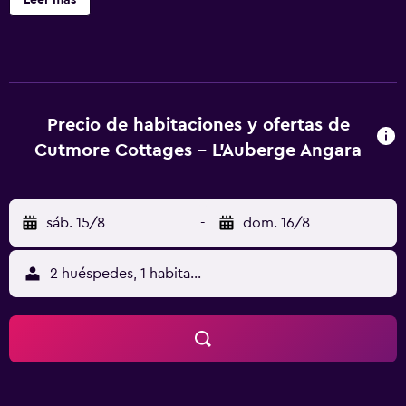
Leer más
disposición un alojamiento cómodo, una zona específica
para fumadores, un servicio de guardaequipajes y servicio
de lavandería. También dispone de servicios business. Se
ofrecen 5 habitaciones con aire acondicionado, un
televisor de pantalla plana, un reproductor de DVD y una
base/altavoces para iPod. Todas ellas tienen un baño, que
Precio de habitaciones y ofertas de
incluye unas zapatillas, un secador de pelo y albornoces.
Cutmore Cottages - L'Auberge Angara
Los huéspedes pueden tomar el desayuno que se ofrece
todas las mañanas en L'Auberge Angara Bed and Breakfast
antes de dirigirse a explorar la zona de los alrededores.
sáb. 15/8
-
dom. 16/8
Aeropuerto de Sydney se encuentra a 45 minutos
L'Auberge Angara Bed and Breakfast.
2 huéspedes, 1 habitación