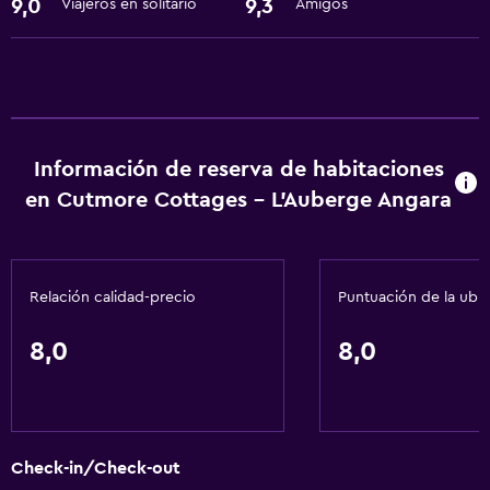
9,0
9,3
Viajeros en solitario
Amigos
Wifi gratis
Aire acondicionado
Estacionamiento y transporte
Estacionamiento gratuito
Información de reserva de habitaciones
en Cutmore Cottages - L'Auberge Angara
Baño
Secador de pelo
Lavandería
Relación calidad-precio
Puntuación de la ubi
Servicios de lavandería/tintorería
8,0
8,0
General
Espacio de almacenamiento
Check-in/Check-out