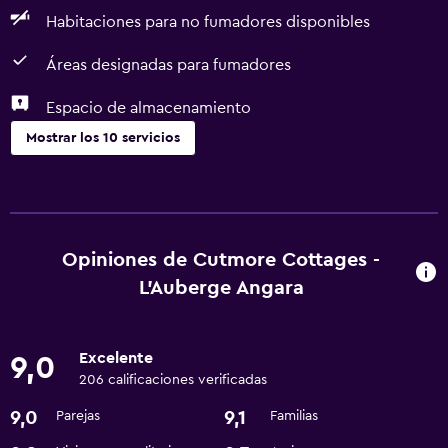
Habitaciones para no fumadores disponibles
Áreas designadas para fumadores
Espacio de almacenamiento
Mostrar los 10 servicios
Accesibilidad y adecuación
Habitaciones para no fumadores disponibles
Áreas designadas para fumadores
Opiniones de Cutmore Cottages -
L'Auberge Angara
Comedor
Microondas
Excelente
9,0
Nevera
206 calificaciones verificadas
9,0
9,1
Parejas
Familias
Servicios básicos