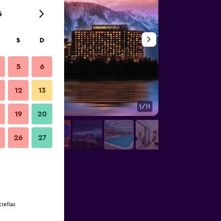
6
S
D
5
6
12
13
1/11
Sala de estar
19
20
26
27
rellas