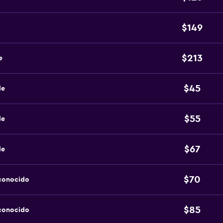
$149
$213
e
$45
de
$55
de
$67
de
$70
sconocido
$85
sconocido