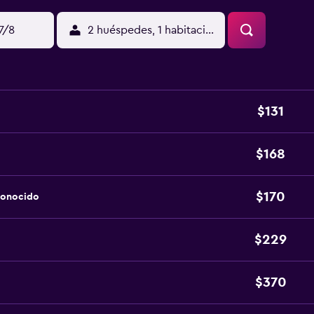
17/8
2 huéspedes, 1 habitación
$131
$168
$170
conocido
$229
$370