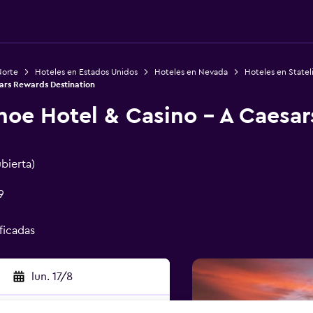
Norte
Hoteles en Estados Unidos
Hoteles en Nevada
Hoteles en Statel
sars Rewards Destination
hoe Hotel & Casino - A Caesa
ubierta)
9
ificadas
lun. 17/8