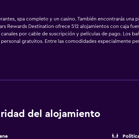
rantes, spa completo y un casino. También encontrarás una pis
sars Rewards Destination ofrece 512 alojamientos con caja fue
 canales por cable de suscripción y películas de pago. Los b
 personal gratuitos. Entre las comodidades especialmente pen
llas de oficina y teléfono. Las habitaciones también incluyen 
parcimiento en este complejo turístico incluyen una piscina c
s de ocio y esparcimiento que se indican más abajo en las ins
.
ridad del alojamiento
ene
Polític