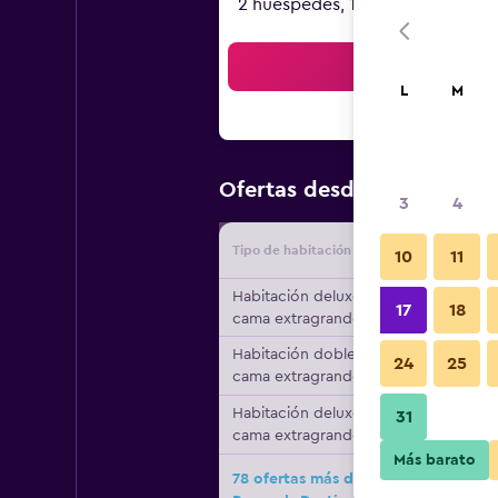
2 huéspedes, 1 habitación
Bus
L
M
$45
Ofertas desde
/
Oferta má
3
4
Tipo de habitación
Proveedo
10
11
Habitación deluxe, 1
17
18
cama extragrande
Habitación doble, 1
24
25
cama extragrande
Habitación deluxe, 1
31
cama extragrande
Más barato
78 ofertas más de Harrah's Lake Tah