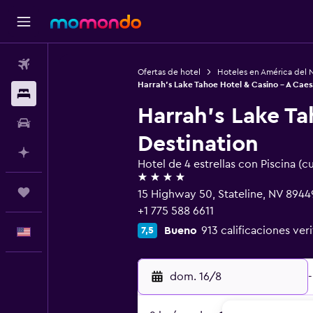
Vuelos
Ofertas de hotel
Hoteles en América del 
Harrah's Lake Tahoe Hotel & Casino - A Cae
Alojamientos
Harrah's Lake Ta
Autos
Destination
Planifica con IA
Hotel de 4 estrellas con Piscina (c
4 estrellas
Trips
15 Highway 50, Stateline, NV 8944
+1 775 588 6611
Bueno
913 calificaciones ver
7,5
Español
dom. 16/8
-