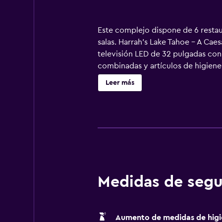
Este complejo dispone de 6 restau
salas. Harrah’s Lake Tahoe – A Cae
televisión LED de 32 pulgadas con
combinadas y artículos de higiene
negocios se incluyen escritorio, si
Leer más
opacas. Los servicios de ocio y es
Se pueden practicar las actividade
posible que se aplique un recargo)
Medidas de segu
Aumento de medidas de higi