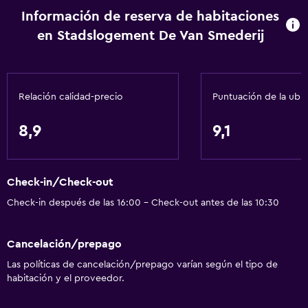
Información de reserva de habitaciones
Alarma de humo
en Stadslogement De Van Smederij
Calefacción
Papeleras
Relación calidad-precio
Puntuación de la ubi
Salud y seguridad
Cámaras CCTV en el exterior
8,9
9,1
Limpieza diaria
Seguridad las 24 horas
Check-in/Check-out
Caja fuerte
Check-in después de las 16:00 - Check-out antes de las 10:30
Botiquín de primeros auxilios
Cámaras CCTV en zonas comunes
Cancelación/prepago
Las políticas de cancelación/prepago varían según el tipo de
Baño
habitación y el proveedor.
Tina de baño