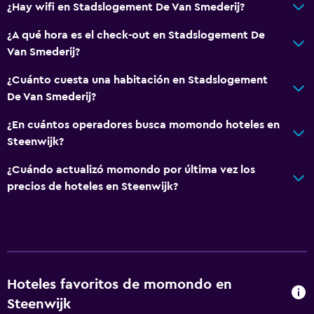
¿Hay wifi en Stadslogement De Van Smederij?
Plantas superiores accesibles por escaleras
¿A qué hora es el check-out en Stadslogement De
Entrada privada
Van Smederij?
¿Cuánto cuesta una habitación en Stadslogement
Comedor
De Van Smederij?
Tetera eléctrica
¿En cuántos operadores busca momondo hoteles en
Restaurante
Steenwijk?
Tetera/cafetera
¿Cuándo actualizó momondo por última vez los
Menús para dietas especiales (bajo petición)
precios de hoteles en Steenwijk?
Sistema de entretenimiento
TV por cable o vía satélite
TV de pantalla plana
TV
Hoteles favoritos de momondo en
Steenwijk