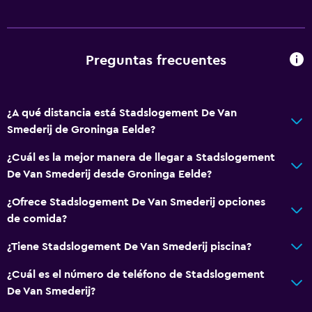
Secador de pelo
Aseo
Papel higiénico
Preguntas frecuentes
Baño privado
¿A qué distancia está Stadslogement De Van
Servicios y facilidades
Smederij de Groninga Eelde?
Caja fuerte
¿Cuál es la mejor manera de llegar a Stadslogement
Instalaciones para reuniones
De Van Smederij desde Groninga Eelde?
Servicio de habitaciones
¿Ofrece Stadslogement De Van Smederij opciones
Check-in/check-out privado
de comida?
Acceso con llave
¿Tiene Stadslogement De Van Smederij piscina?
Accesibilidad y adecuación
¿Cuál es el número de teléfono de Stadslogement
Para no fumadores
De Van Smederij?
Estacionamiento accesible