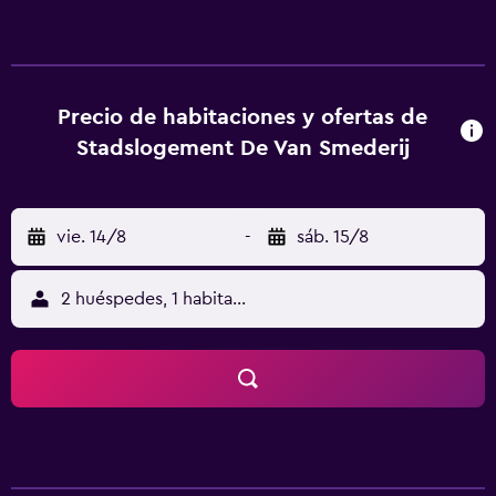
está a 39 km de Theater De Spiegel. Todas las habitaciones
están equipadas con TV de pantalla plana con canales por
cable, hervidor, bañera, artículos de aseo gratuitos y
armario. En el hotel, las habitaciones cuentan con ropa de
cama y toallas. Poppodium Hedon está a 40 km del
Precio de habitaciones y ofertas de
alojamiento, y Museum de Fundatie está a 40 km. El
Stadslogement De Van Smederij
aeropuerto (Aeropuerto de Groningen-Eelde) está a 65
km.
vie. 14/8
-
sáb. 15/8
2 huéspedes, 1 habitación