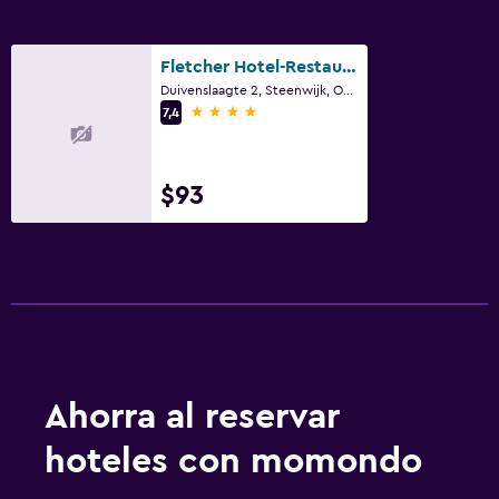
General
Insonorización
Fletcher Hotel-Restaurant De Eese-Giethoorn
Alfombrado
Duivenslaagte 2, Steenwijk, Overijssel
4 estrellas
Zona de estar
7,4
Habitación
$93
Enchufe cerca de la cama
Armario o clóset
Actividades
Tienda de regalos
Senderismo
Ahorra al reservar
Estacionamiento y transporte
hoteles con momondo
Estacionamiento gratuito