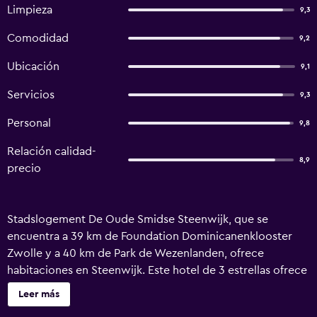
Limpieza
9,3
Comodidad
9,2
Ubicación
9,1
Servicios
9,3
Personal
9,8
Relación calidad-
8,9
precio
Stadslogement De Oude Smidse Steenwijk, que se
encuentra a 39 km de Foundation Dominicanenklooster
Zwolle y a 40 km de Park de Wezenlanden, ofrece
habitaciones en Steenwijk. Este hotel de 3 estrellas ofrece
restaurante y tiene habitaciones con aire acondicionado,
Leer más
wifi gratis y baño privado. Este alojamiento libre de humo