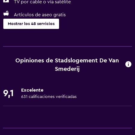
TV por cable o vía satélite
Artículos de aseo gratis
Mostrar los 48 servicios
Servicios básicos
Wifi gratis
Wifi disponible en todas las instalaciones
Opiniones de Stadslogement De Van
Internet
Smederij
Gel de ducha
Ropa de cama
Excelente
9,1
Toallas
631 calificaciones verificadas
Extinguidor
Aire acondicionado
Artículos de aseo gratis
Champú