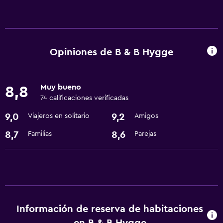
Aire libre
Parrilla
Jardín
Opiniones de B & B Hygge
Servicios básicos
Muy bueno
8,8
Wifi gratis
74 calificaciones verificadas
Artículos de aseo gratis
9,0
9,2
Viajeros en solitario
Amigos
Accesibilidad y adecuación
8,7
8,6
Familias
Parejas
Áreas designadas para fumadores
Lavandería
Lavandería
Información de reserva de habitaciones
Actividades