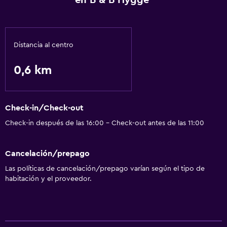
en B & B Hygge
Bicicletas
General
Distancia al centro
Espacio de almacenamiento
0,6 km
Salud y seguridad
Limpieza diaria
Check-in/Check-out
Check-in después de las 16:00 - Check-out antes de las 11:00
Gimnasio
Gimnasio
Cancelación/prepago
Las políticas de cancelación/prepago varían según el tipo de
habitación y el proveedor.