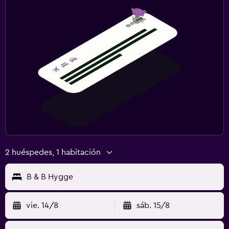
2 huéspedes, 1 habitación
B & B Hygge
vie. 14/8
sáb. 15/8