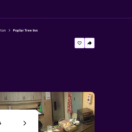
hton
Poplar Tree Inn
6