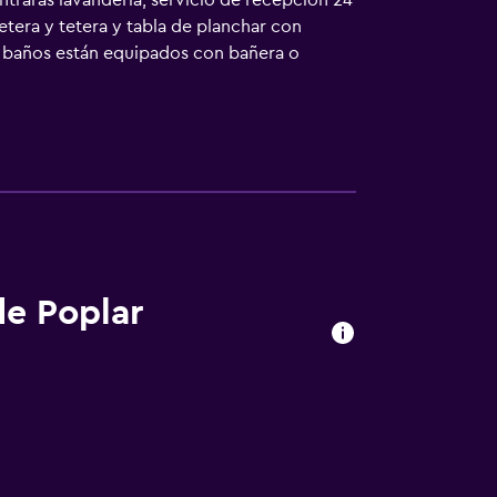
trarás lavandería, servicio de recepción 24
etera y tetera y tabla de planchar con
s baños están equipados con bañera o
onas de negocios incluyen escritorio y
 de limpieza todos los días. Los servicios de
de Poplar