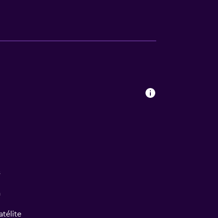
s
a
atélite