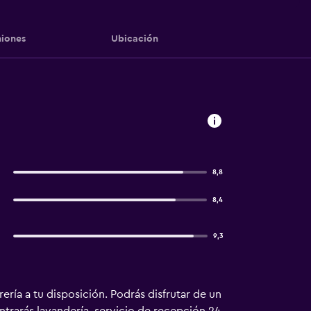
iones
Ubicación
8,8
8,4
9,3
ría a tu disposición. Podrás disfrutar de un