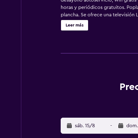
desayuno autoservicio, wifi grati
horas y periódicos gratuitos. Popl
plancha. Se ofrece una televisión
ducha. Este hotel en Stoughton ofr
Leer más
teléfono; se ofrecen llamadas local
ocio y esparcimiento en este hote
Pre
sáb. 15/8
-
dom.