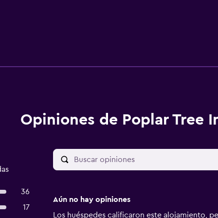
Opiniones de Poplar Tree I
das
36
Aún no hay opiniones
17
Los huéspedes calificaron este alojamiento, p