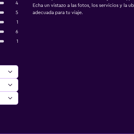
4
Echa un vistazo a las fotos, los servicios y la u
5
adecuada para tu viaje.
1
6
1