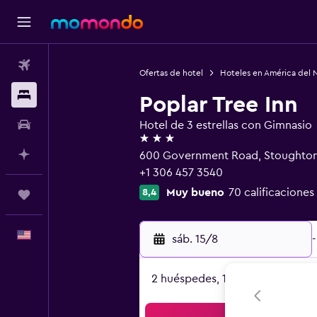
Vuelos
Ofertas de hotel
Hoteles en América del 
Alojamientos
Poplar Tree Inn
Autos
Hotel de 3 estrellas con Gimnasio
3 estrellas
Planifica con IA
600 Government Road, Stoughton
+1 306 457 3540
Muy bueno
70 calificaciones
8,4
Trips
Español
sáb. 15/8
-
2 huéspedes, 1 habitación