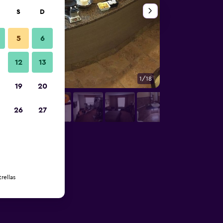
S
D
5
6
12
13
1/18
Buffet
19
20
26
27
rellas