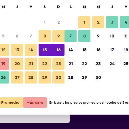
car
M
J
V
S
D
L
M
M
J
V
1
2
1
2
3
4
 barata de precio por noche
5
6
7
8
9
7
8
9
10
11
Buffet
r
Total noche
12
13
14
15
16
14
15
16
17
18
19
20
21
22
23
21
22
23
24
25
$51
Ver oferta
Fotos
26
27
28
29
30
28
29
30
$58
Ver oferta
Promedio
$63
Más caro
Ver oferta
En base a los precios promedio de hoteles de 3 est