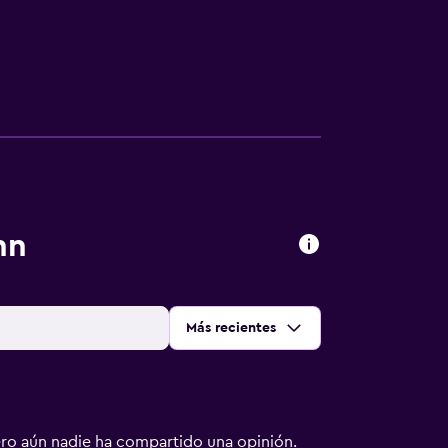
nn
Ordenar por
:
Más recientes
ero aún nadie ha compartido una opinión.