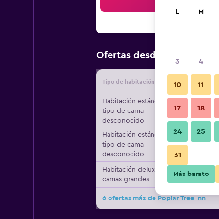
Bus
L
M
$51
Ofertas desde
/
Oferta más
3
4
Tipo de habitación
Proveedo
10
11
Habitación estándar,
17
18
tipo de cama
desconocido
24
25
Habitación estándar,
tipo de cama
desconocido
31
Habitación deluxe, 2
Más barato
camas grandes
6 ofertas más de Poplar Tree Inn