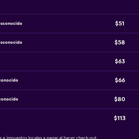
$51
esconocido
$58
esconocido
$63
$66
sconocido
$80
sconocido
$113
as e impuestos locales a pagar al hacer check-out.