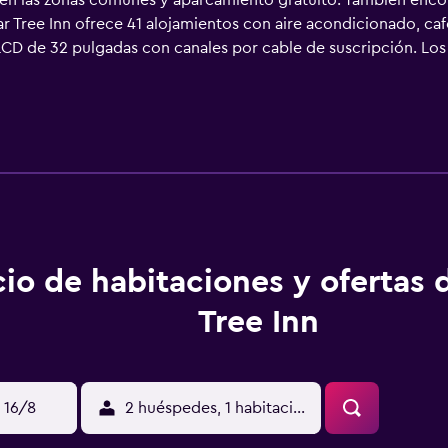
s en las zonas comunes y aparcamiento gratuito. También encon
ar Tree Inn ofrece 41 alojamientos con aire acondicionado, caf
 LCD de 32 pulgadas con canales por cable de suscripción. Lo
ece acceso a Internet wifi gratis. Los servicios para las pers
es gratuitas (pueden existir restricciones). Se ofrece servicio
l incluyen gimnasio.
cio de habitaciones y ofertas 
Tree Inn
 16/8
2 huéspedes, 1 habitación