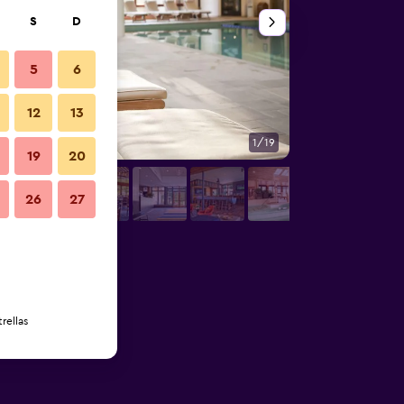
S
D
5
6
12
13
1/19
Otros
19
20
26
27
rellas