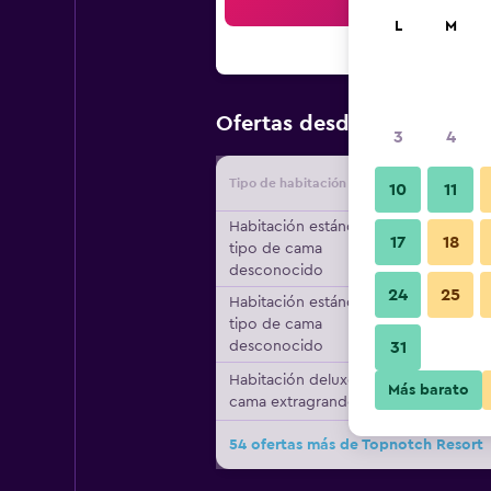
Bus
L
M
$197
Ofertas desde
/
Oferta m
3
4
Tipo de habitación
Proveedo
10
11
Habitación estándar,
17
18
tipo de cama
desconocido
24
25
Habitación estándar,
tipo de cama
desconocido
31
Habitación deluxe, 1
Más barato
cama extragrande
54 ofertas más de Topnotch Resort