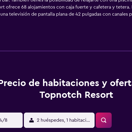
bar. También tienes la posibilidad de relajarte con una piscin
rt ofrece 68 alojamientos con caja fuerte y cafetera y tetera
una televisión de pantalla plana de 42 pulgadas con canales p
inadas, albornoces, artículos de higiene personal de diseño 
eso a Internet wifi gratis. Entre las comodidades especialme
illas de oficina y teléfono. Las habitaciones también incluyen
ieza a petición y es posible solicitar juegos de cama hipoaler
aje además de piscina cubierta. Además de una piscina de tem
mnasio. Se pueden practicar las actividades de ocio y esparci
nto (es posible que se aplique un recargo).
Precio de habitaciones y ofer
Topnotch Resort
14/8
2 huéspedes, 1 habitación