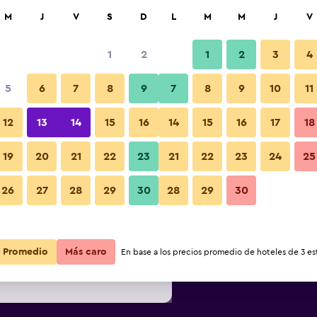
car
M
J
V
S
D
L
M
M
J
V
1
2
1
2
3
4
ás barata de precio por noche
5
6
7
8
9
7
8
9
10
11
Servicio del hotel
r
Total noche
12
13
14
15
16
14
15
16
17
18
19
20
21
22
23
21
22
23
24
25
$197
Ver oferta
26
27
28
29
30
28
29
30
Fotos
$203
Ver oferta
Promedio
$207
Más caro
Ver oferta
En base a los precios promedio de hoteles de 3 est