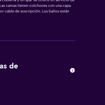
a cubierta y un spa. Se ofrece un servicio de
. Las camas tienen colchones con una capa
or cable de suscripción. Los baños están
y artículos de higiene personal gratuitos.
nte pensadas para las personas en viaje de
 secador de pelo y tabla de planchar con
génicos. En el alojamiento hay 2 piscinas al
porada, los servicios de ocio y
miento que se indican más abajo en las
tas de