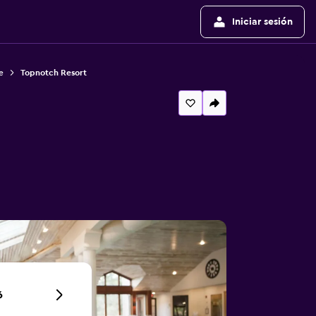
Iniciar sesión
e
Topnotch Resort
6