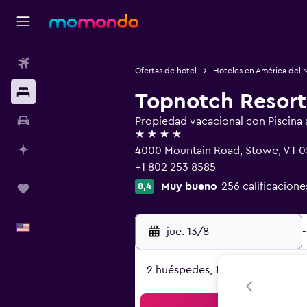
Vuelos
Ofertas de hotel
Hoteles en América del 
Alojamientos
Topnotch Resort
Autos
Propiedad vacacional con Piscina al
4 estrellas
Planifica con IA
4000 Mountain Road, Stowe, VT 
+1 802 253 8585
Muy bueno
256 calificacione
8,4
Trips
Español
jue. 13/8
-
2 huéspedes, 1 habitación