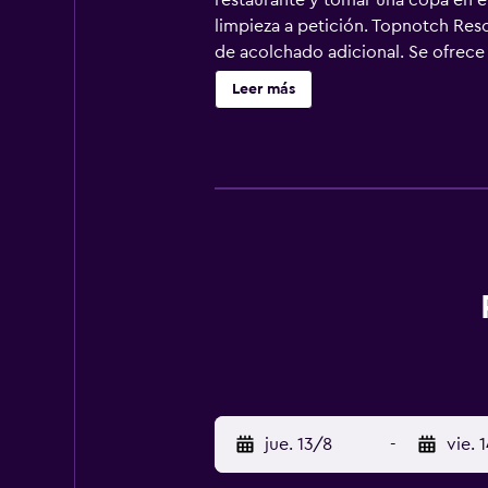
restaurante y tomar una copa en el 
limpieza a petición. Topnotch Reso
de acolchado adicional. Se ofrece 
equipados con ducha y bañera comb
Leer más
Este complejo en Stowe ofrece acc
negocios se incluyen escritorio, s
plancha. Se ofrece servicio de limp
aire libre y 2 bañeras de hidromas
esparcimiento incluyen sauna y gi
instalaciones o cerca del alojamie
jue. 13/8
-
vie. 