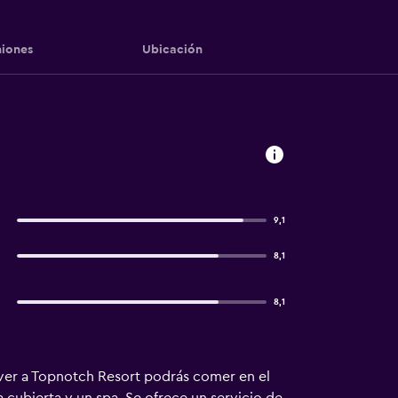
iones
Ubicación
9,1
8,1
8,1
volver a Topnotch Resort podrás comer en el