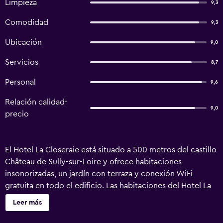
Limpieza
9,3
Comodidad
9,3
Ubicación
9,0
Servicios
8,7
Personal
9,6
Relación calidad-
9,0
precio
El Hotel La Closeraie está situado a 500 metros del castillo
Château de Sully-sur-Loire y ofrece habitaciones
insonorizadas, un jardín con terraza y conexión WiFi
gratuita en todo el edificio. Las habitaciones del Hotel La
Closeraie cuentan con aire acondicionado y TV de pantalla
Leer más
plana con canales por cable y vía satélite. El baño privado
está equipado con bañera, ducha, secador de pelo y