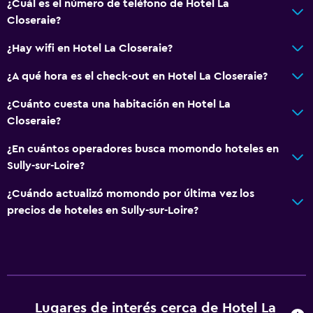
¿Cuál es el número de teléfono de Hotel La
Insonorización
Closeraie?
Vista a la ciudad
¿Hay wifi en Hotel La Closeraie?
Espacio de almacenamiento
¿A qué hora es el check-out en Hotel La Closeraie?
Sistema de entretenimiento
¿Cuánto cuesta una habitación en Hotel La
TV de pantalla plana
Closeraie?
Sala de estar/TV compartida
¿En cuántos operadores busca momondo hoteles en
TV por cable o vía satélite
Sully-sur-Loire?
TV
¿Cuándo actualizó momondo por última vez los
precios de hoteles en Sully-sur-Loire?
Accesibilidad y adecuación
Unidad ubicada en la planta baja
Accesibilidad
Para no fumadores
Lugares de interés cerca de Hotel La