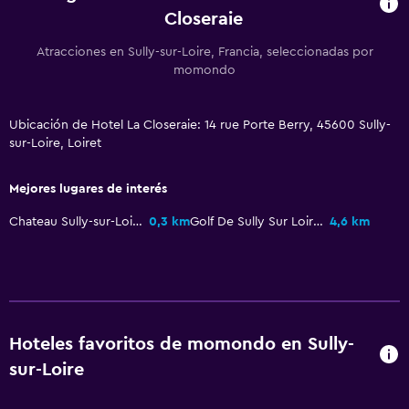
Inodoro con barras de apoyo
Closeraie
Atracciones en Sully-sur-Loire, Francia, seleccionadas por
Aire libre
momondo
Terraza/patio
Área de picnic
Ubicación de Hotel La Closeraie: 14 rue Porte Berry, 45600 Sully-
Jardín
sur-Loire, Loiret
Mejores lugares de interés
Comedor
Bar/lounge
Chateau Sully-sur-Loire
0,3 km
Golf De Sully Sur Loire
4,6 km
Desayuno en la habitación
La comida se puede entregar en el alojamiento
Salud y seguridad
Hoteles favoritos de momondo en Sully-
Botiquín de primeros auxilios
sur-Loire
Cámaras CCTV en zonas comunes