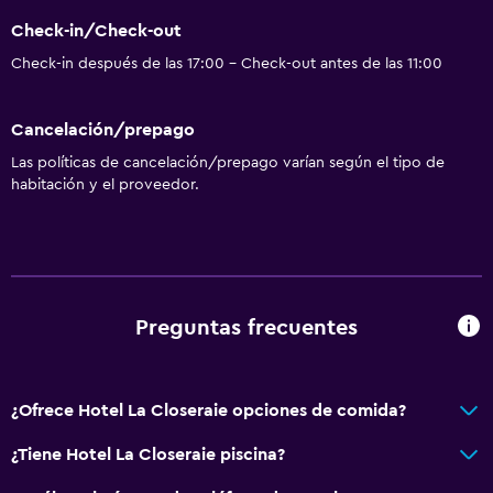
Aseo
Check-in/Check-out
Papel higiénico
Check-in después de las 17:00 - Check-out antes de las 11:00
Albornoz
Baño privado
Cancelación/prepago
Las políticas de cancelación/prepago varían según el tipo de
Actividades
habitación y el proveedor.
Senderismo
Bicicletas
Pesca
Juegos de mesa/rompecabezas
Preguntas frecuentes
Golf
General
¿Ofrece Hotel La Closeraie opciones de comida?
Habitaciones familiares
¿Tiene Hotel La Closeraie piscina?
Habitaciones insonorizadas