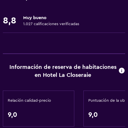
Internet
Toallas
Muy bueno
8,8
Extinguidor
1.027 calificaciones verificadas
Artículos de aseo gratis
Champú
Alarma de humo
Calefacción
Información de reserva de habitaciones
Gel de ducha
en Hotel La Closeraie
Aire acondicionado
Baño
Relación calidad-precio
Puntuación de la ubi
Ducha
Inodoro con cisterna alta
9,0
9,0
Secador de pelo