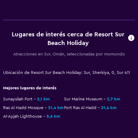
Baño privado
Ducha
Gorro de baño
Lugares de interés cerca de Resort Sur
Baño adicional
Beach Holiday
Baño pequeño adicional
Atracciones en Sur, Omán, seleccionadas por momondo
Tina de baño
Aseo
Ubicación de Resort Sur Beach Holiday: Sur, Sherkiya, 0, Sur 411
Papel higiénico
Cepillo de dientes
Mejores lugares de interés
Sunaysilah Fort
2,1 km
Sur Marine Museum
2,7 km
General
Ras Al Hadd Mosque
31,4 km
Fort Ras Al Hadd
31,4 km
Habitaciones familiares
Al-Ayjah Lighthouse
5,6 km
Vista al jardín
Casilleros