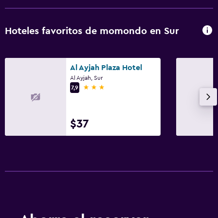
Espacio de almacenamiento
Vista al mar
Hoteles favoritos de momondo en Sur
Zona de estar
Sofá
Al Ayjah Plaza Hotel
Teléfono
Al Ayjah, Sur
Piso de mosaico/mármol
3 estrellas
7,9
Cocina
$37
Tetera eléctrica
Cocina
Cocineta
Horno
Microondas
Nevera