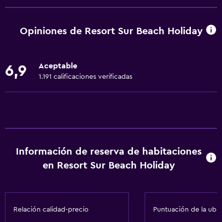
Wifi disponible en todas las instalaciones
Internet
Opiniones de Resort Sur Beach Holiday
Extinguidor
Artículos de aseo gratis
Aceptable
6,9
Alarma de humo
1.191 calificaciones verificadas
Calefacción
Aire acondicionado
Wifi gratis
Toallas
Información de reserva de habitaciones
Champú
en Resort Sur Beach Holiday
Adaptador
Gel de ducha
Papeleras
Relación calidad-precio
Puntuación de la ubi
Acondicionador