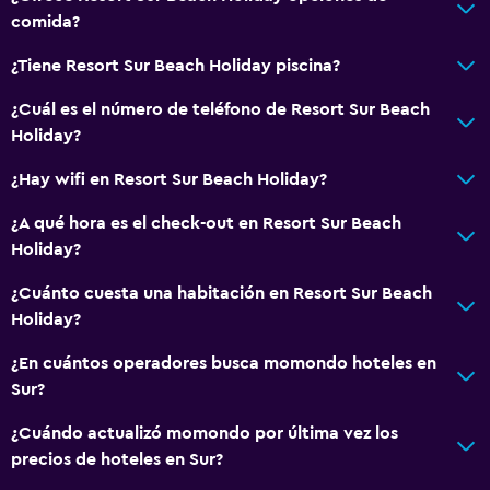
comida?
Accesibilidad y adecuación
¿Tiene Resort Sur Beach Holiday piscina?
Unidad ubicada en la planta baja
Para no fumadores
¿Cuál es el número de teléfono de Resort Sur Beach
Holiday?
Fregadero bajo
Almohada sin plumas
¿Hay wifi en Resort Sur Beach Holiday?
Áreas designadas para fumadores
¿A qué hora es el check-out en Resort Sur Beach
Ascensor
Holiday?
Ascensor disponible
¿Cuánto cuesta una habitación en Resort Sur Beach
Estacionamiento accesible
Holiday?
Habitación hipoalergénica
¿En cuántos operadores busca momondo hoteles en
Plantas superiores accesibles por ascensor
Sur?
¿Cuándo actualizó momondo por última vez los
Baño
precios de hoteles en Sur?
Secador de pelo