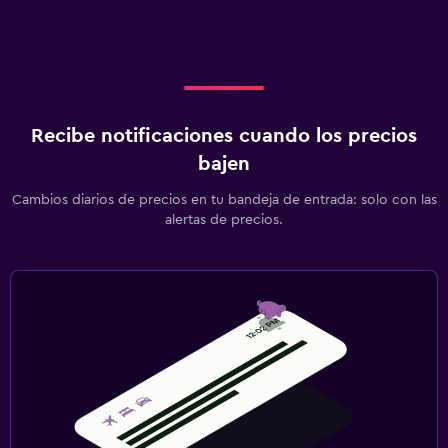
Pesca
Salón de belleza
Mesa de billar
Recibe notificaciones cuando los precios
Piscina y spa
bajen
Spa
Cambios diarios de precios en tu bandeja de entrada: solo con las
Piscina al aire libre
alertas de precios.
Aire libre
Playa privada
Terraza
Zona de trabajo
Fax/fotocopiadora
Escritorio