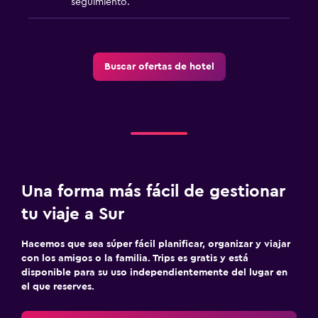
seguimiento.
Seguridad las 24 horas
Botiquín de primeros auxilios
Caja fuerte
Buscar ofertas de hotel
Lavandería
Lavandería
Servicio de planchado
Plancha para pantalones
Una forma más fácil de gestionar
Plancha y tabla de planchar
tu viaje a Sur
Secadora
Hacemos que sea súper fácil planificar, organizar y viajar
Estacionamiento y transporte
con los amigos o la familia. Trips es gratis y está
disponible para su uso independientemente del lugar en
Traslado al aeropuerto (con cargos)
el que reserves.
Estacionamiento gratuito