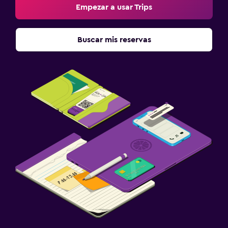
Estacionamiento privado
Empezar a usar Trips
Servicio de traslado (cargo adicional)
Buscar mis reservas
Habitación
Almohada de plumas
Enchufe cerca de la cama
Perchero
Armario o clóset
Sistema de entretenimiento
TV de pantalla plana
TV por cable o vía satélite
TV
Actividades