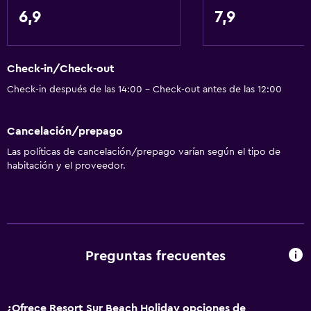
6,9
7,9
Servicios y facilidades
Cajero automático/banco
Check-in/Check-out
Renta de autos
Check-in después de las 14:00 - Check-out antes de las 12:00
Servicio de despertador
Cambio de divisas
Cancelación/prepago
Baño turco
Las políticas de cancelación/prepago varían según el tipo de
Instalaciones para reuniones
habitación y el proveedor.
Servicio de habitaciones
Check-out exprés
Check-in/check-out privado
Recepción 24 horas
Preguntas frecuentes
Caja fuerte
Botella de agua
¿Ofrece Resort Sur Beach Holiday opciones de