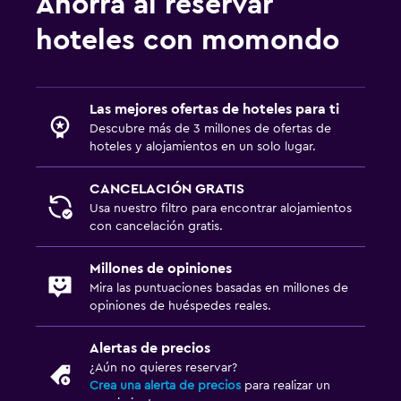
Ahorra al reservar
Comedor
hoteles con momondo
Comedor
Almuerzos para llevar
Las mejores ofertas de hoteles para ti
Menús para dietas especiales (bajo petición)
Descubre más de 3 millones de ofertas de
Restaurante
hoteles y alojamientos en un solo lugar.
Bar/lounge
CANCELACIÓN GRATIS
La comida se puede entregar en el alojamiento
Usa nuestro filtro para encontrar alojamientos
con cancelación gratis.
Minibar
Mesa de comedor
Millones de opiniones
Mira las puntuaciones basadas en millones de
opiniones de huéspedes reales.
Salud y seguridad
Limpieza diaria
Alertas de precios
Cámaras CCTV en zonas comunes
¿Aún no quieres reservar?
Crea una alerta de precios
para realizar un
Cámaras CCTV en el exterior