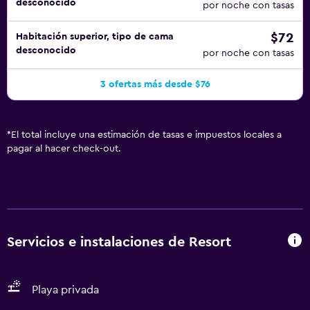
desconocido
Terminal está apenas a un breve trayecto en coche del
por noche con tasas
resort.
$72
Habitación superior, tipo de cama
desconocido
por noche con tasas
3 ofertas más desde $76
*
El total incluye una estimación de tasas e impuestos locales a
pagar al hacer check-out.
Servicios e instalaciones de Resort
Playa privada