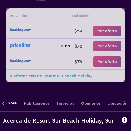
Proveedor
Total noche
$59
Ver oferta
$72
Ver oferta
$76
Ver oferta
5 ofertas más de Resort Sur Beach Holiday
Sobre
Habitaciones
Servicios
Opiniones
Ubicación
Acerca de Resort Sur Beach Holiday, Sur