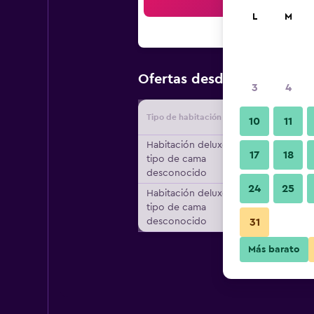
Bus
L
M
$39
Ofertas desde
/
Oferta má
3
4
Tipo de habitación
Proveedo
10
11
Habitación deluxe,
17
18
tipo de cama
desconocido
24
25
Habitación deluxe,
tipo de cama
desconocido
31
Más barato