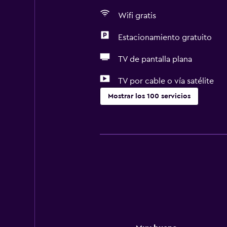
Wifi gratis
Estacionamiento gratuito
TV de pantalla plana
TV por cable o vía satélite
Mostrar los 100 servicios
General
Acceso al salón ejecutivo
Piso de parquet o madera noble
Posibilidad de habitaciones conec
Vista al lago
Vista a punto de interés
Casilleros