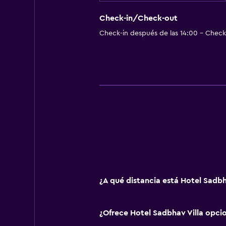
Cambio de divisas
Servicio de habitaciones
Check-in/Check-out
Check-in después de las 14:00 - Check-
Mostrador de información turístic
Acceso con llave
Acceso con tarjeta
Masaje de pies
Check-out exprés
Check-in/check-out privado
Recepción 24 horas
Caja fuerte
Botella de agua
¿A qué distancia está Hotel Sadbh
Accesibilidad y adecuación
Unidad accesible para personas en 
¿Ofrece Hotel Sadbhav Villa opci
Para no fumadores