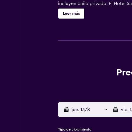
incluyen baño privado. El Hotel Sa
del centro comercial VR, a 5 km del
Leer más
a 13 km de la playa de Dumas.El a
Pre
jue. 13/8
-
vie. 
Tipo de alojamiento