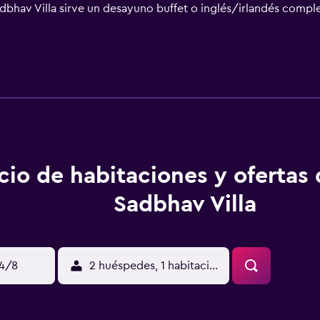
dbhav Villa sirve un desayuno buffet o inglés/irlandés compl
 centro comercial Rahul Raj, a 9 km de la estación de tren de S
eropuerto más cercano es el de Surat, ubicado a 9 km.
cio de habitaciones y ofertas
Sadbhav Villa
14/8
2 huéspedes, 1 habitación