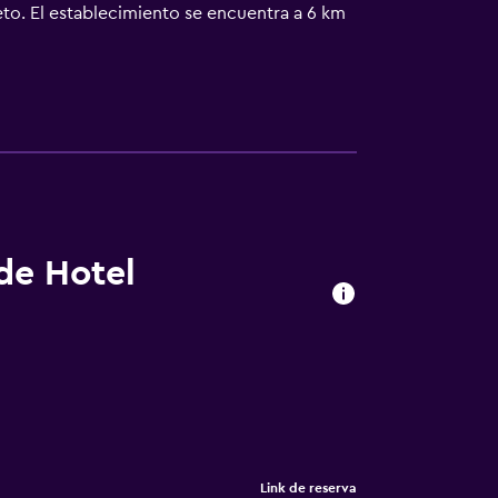
eto. El establecimiento se encuentra a 6 km
urat, a 15 km de la zona industrial Hazira y
 de Hotel
Link de reserva