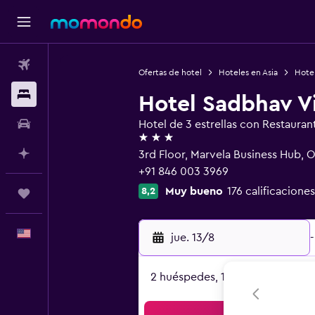
Vuelos
Ofertas de hotel
Hoteles en Asia
Hotel
Alojamientos
Hotel Sadbhav Vi
Autos
Hotel de 3 estrellas con Restauran
3 estrellas
Planifica con IA
3rd Floor, Marvela Business Hub, 
+91 846 003 3969
Muy bueno
176 calificaciones
8,2
Trips
Español
jue. 13/8
-
2 huéspedes, 1 habitación