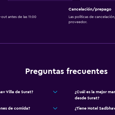
Baño privado
Inodoro adaptado
Cancelación/prepago
out antes de las 11:00
Las políticas de cancelación
a
Ducha
proveedor.
Gorro de baño
Tina de baño
Bidé
Aseo
Papel higiénico
Cepillo de dientes
Preguntas frecuentes
av Villa de Surat?
¿Cuál es la mejor man
Comedor
desde Surat?
silla de ruedas
Tetera eléctrica
ones de comida?
¿Tiene Hotel Sadbhav 
Restaurante