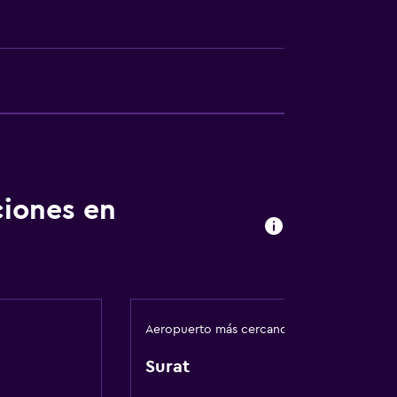
ciones en
rgo adicional)
Aeropuerto más cercano
Surat