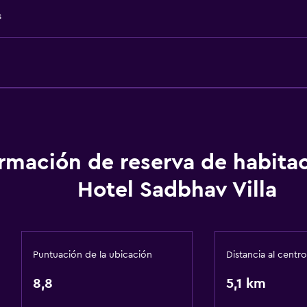
Aire acondicionado
s
Wifi gratis
Ropa de cama
Toallas
Champú
Adaptador
Gel de ducha
ormación de reserva de habita
Toallas/ropa de cama (ca
Papeleras
Hotel Sadbhav Villa
Acondicionador
Baño
Puntuación de la ubicación
Distancia al centro
Secador de pelo
8,8
5,1 km
Albornoz