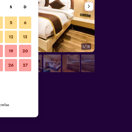
S
D
5
6
12
13
1/18
Otros
19
20
26
27
rellas