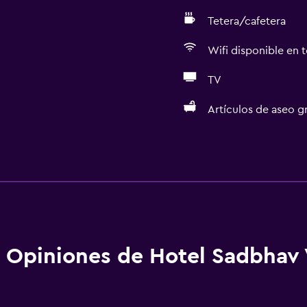
Tetera/cafetera
Wifi disponible en t
TV
Artículos de aseo gr
Servicios básicos
Wifi disponible en todas 
Internet
tadas
Ventilador
Extinguidor
Opiniones de Hotel Sadbhav V
Artículos de aseo gratis
Alarma de humo