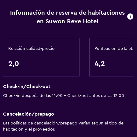
COVID-19 (OMS) La propiedad no ofrece toma de pruebas
Servicios y facilidades
de COVID-19 en sus instalaciones La propiedad no
Información de reserva de habitaciones
Centro de negocios
requiere ningún comprobante de salud para hacer check-
en Suwon Reve Hotel
Recepción 24 horas
in
Servicios básicos
Relación calidad-precio
Puntuación de la ubi
Aire acondicionado
Internet
2,0
4,2
General
Espacio de almacenamiento
Check-in/Check-out
Check-in después de las 14:00 - Check-out antes de las 12:00
Salud y seguridad
Caja fuerte
Cancelación/prepago
Las políticas de cancelación/prepago varían según el tipo de
habitación y el proveedor.