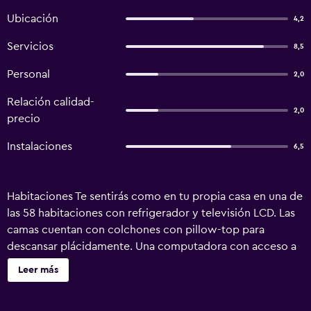
Ubicación
4,2
Servicios
8,5
Personal
2,0
Relación calidad-
2,0
precio
Instalaciones
6,5
Habitaciones Te sentirás como en tu propia casa en una de
las 58 habitaciones con refrigerador y televisión LCD. Las
camas cuentan con colchones con pillow-top para
descansar plácidamente. Una computadora con acceso a
internet por cable y wifi gratis te mantendrá en contacto
Leer más
con los tuyos; también podrás ver tu programa favorito en
la televisión con canales vía satélite. El cuarto de baño