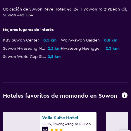
Ubicación de Suwon Reve Hotel: 46-24, Hyowon-ro 219Beon-Gil,
Suwon 442-834
Mejores lugares de interés
KBS Suwon Center
0,5 km
Wolhwawon Garden
0,8 km
Suwon Hwaseong Museum
2,2 km
Hwaseong Haenggung
2,3 km
Suwon World Cup Stadium
2,5 km
Hoteles favoritos de momondo en Suwon
Vella Suite Hotel
18-15, Gwongwang-ro 180Beon-Gil, Paldal-gu, Suwon
Categoría 3
8,6