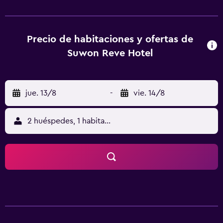
dispone de cabezal de ducha tipo lluvia y artículos de
tocador de diseñador. Servicios Con una sala de fitness y
muchas otras instalaciones recreativas a tu disposición, no
te quedará ni un minuto libre. Se ofrece también acceso a
Precio de habitaciones y ofertas de
internet por wifi gratuito y servicios de concierge.
Suwon Reve Hotel
Serivicos de negocios y otros Tendrás acceso a internet
por cable gratis, centro de negocios abierto las 24 horas y
servicio de tintorería/lavandería a tu disposición. Hay un
jue. 13/8
-
vie. 14/8
valet parking gratis disponible. Ubicación del
establecimiento Al reservar tu estadía en Suwon Reve
Hotel, tendrás una ubicación céntrica en Suwon, a solo 5
2 huéspedes, 1 habitación
minutos a pie de Ayuntamiento de Suwon y a 13 minutos a
pie de Parque Hyowon. Hospédate en este hotel y estarás
a 21,2 km de Everland, así como a 4,1 km de Parque
Gwanggyo Lake. Para Comer Suwon Reve Hotel te ofrece
deliciosas comidas en Reve Restaurant. Todos los días, de
7:30 a 9:30, se sirve un desayuno buffet con cargo. Cargos
Opcionales Cargo por desayuno buffet: KRW 10000 por
adulto y KRW 7000 por niño (precio aproximado). Se