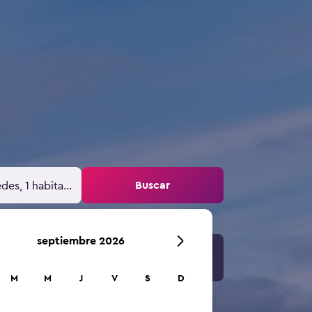
Buscar
des, 1 habitación
septiembre 2026
M
M
J
V
S
D