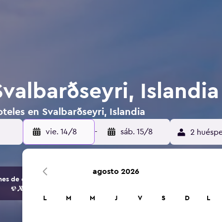
valbarðseyri, Islandia
teles en Svalbarðseyri, Islandia
vie. 14/8
-
sáb. 15/8
2 huéspe
agosto 2026
s de opciones de hoteles y alojamientos.
L
M
M
J
V
S
D
L