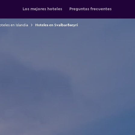
Los mejores hoteles
Preguntas frecuentes
teles en Islandia
Hoteles en Svalbarðseyri