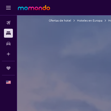
Ofertas de hotel
Hoteles en Europa
Ho
Vuelos
Alojamientos
Autos
Planifica con IA
Trips
Español