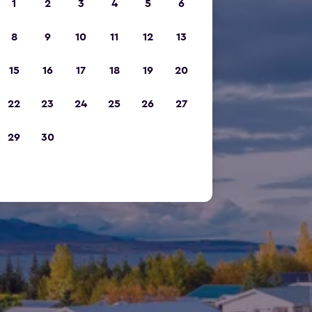
1
2
3
4
5
6
8
9
10
11
12
13
15
16
17
18
19
20
22
23
24
25
26
27
29
30