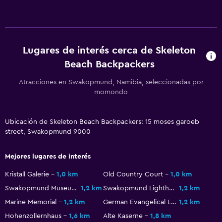
Piso de mosaico/mármol
Estacionamiento y transporte
Traslado al aeropuerto (con cargos)
Lugares de interés cerca de Skeleton
Estacionamiento gratuito
Beach Backpackers
Estacionamiento privado
Atracciones en Swakopmund, Namibia, seleccionadas por
momondo
Servicio de traslado (cargo adicional)
Sistema de entretenimiento
Ubicación de Skeleton Beach Backpackers: 15 moses garoeb
street, Swakopmund 9000
TV de pantalla plana
Sala de estar/TV compartida
Mejores lugares de interés
TV por cable o vía satélite
Kristall Galerie
1,0 km
Old Country Court
1,0 km
TV
Swakopmund Museum
1,2 km
Swakopmund Lighthouse
1,2 km
Marine Memorial
1,2 km
German Evangelical Lutheran Church
1,2 km
Comedor
Hohenzollernhaus
1,6 km
Alte Kaserne
1,8 km