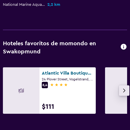
Cocina compartida
National Marine Aquarium
2,2 km
Menús para dietas especiales (bajo petición)
Tetera/cafetera
La comida se puede entregar en el alojamiento
Hoteles favoritos de momondo en
Servicios y facilidades
Swakopmund
Servicio de habitaciones
Mostrador de información turística
Atlantic Villa Boutique Guesthouse
Acceso con llave
24 Plover Street, Vogelstrand, Swakopmund
4 estrellas
Check-out exprés
8,4
Salud y seguridad
$111
Limpieza diaria
Botiquín de primeros auxilios
Cámaras CCTV en zonas comunes