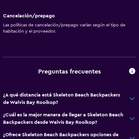
Baño compartido
Cancelación/prepago
Ducha
Las políticas de cancelación/prepago varían según el tipo de
Aseo
habitación y el proveedor.
Papel higiénico
Baño privado
Ducha italiana
Preguntas frecuentes
Aire libre
Terraza/patio
¿A qué distancia está Skeleton Beach Backpackers
Parrilla
de Walvis Bay Rooikop?
Terraza
¿Cuál es la mejor manera de llegar a Skeleton Beach
Chimenea exterior
Backpackers desde Walvis Bay Rooikop?
Área de picnic
¿Ofrece Skeleton Beach Backpackers opciones de
Jardín