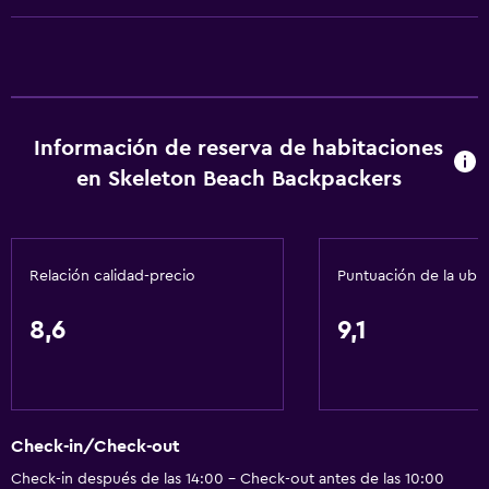
Adaptador
Gel de ducha
Toallas/ropa de cama (cargo adicional)
Papeleras
Información de reserva de habitaciones
en Skeleton Beach Backpackers
Accesibilidad y adecuación
Unidad ubicada en la planta baja
Habitaciones para no fumadores disponibles
Relación calidad-precio
Puntuación de la ubi
Unidad accesible para personas en silla de ruedas
Estacionamiento accesible
8,6
9,1
Plantas superiores accesibles por escaleras
Áreas designadas para fumadores
Entrada privada
Check-in/Check-out
Check-in después de las 14:00 - Check-out antes de las 10:00
Baño