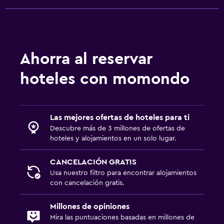
Lavandería
Lavandería
Ahorra al reservar
Servicio de planchado
hoteles con momondo
Actividades
Pesca
Las mejores ofertas de hoteles para ti
Juegos de mesa/rompecabezas
Descubre más de 3 millones de ofertas de
hoteles y alojamientos en un solo lugar.
Ideal para familias
CANCELACIÓN GRATIS
Comidas para niños
Usa nuestro filtro para encontrar alojamientos
con cancelación gratis.
Millones de opiniones
Mira las puntuaciones basadas en millones de