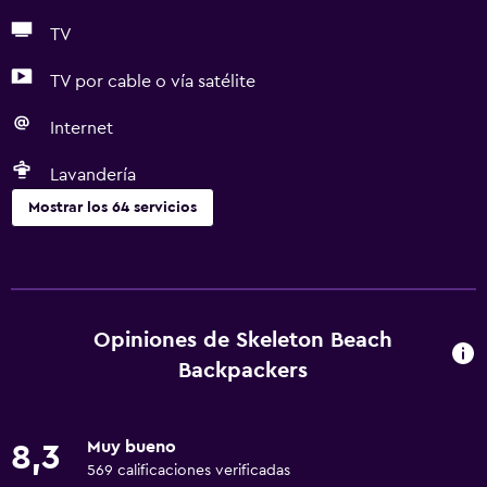
TV
TV por cable o vía satélite
Internet
Lavandería
Mostrar los 64 servicios
Servicios básicos
Wifi gratis
Internet
Opiniones de Skeleton Beach
Ropa de cama
Backpackers
Toallas
Extinguidor
Muy bueno
8,3
Champú
569 calificaciones verificadas