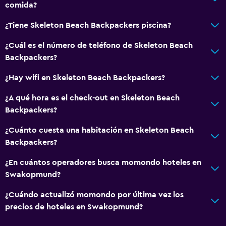
comida?
Habitación
¿Tiene Skeleton Beach Backpackers piscina?
Lámpara de lectura
¿Cuál es el número de teléfono de Skeleton Beach
Camas extralargas (+2 m)
Backpackers?
Almohada de plumas
¿Hay wifi en Skeleton Beach Backpackers?
Enchufe cerca de la cama
¿A qué hora es el check-out en Skeleton Beach
Perchero
Backpackers?
Armario o clóset
¿Cuánto cuesta una habitación en Skeleton Beach
Backpackers?
General
¿En cuántos operadores busca momondo hoteles en
Acceso a la playa
Swakopmund?
Habitaciones familiares
¿Cuándo actualizó momondo por última vez los
Vista al jardín
precios de hoteles en Swakopmund?
Casilleros