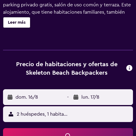
parking privado gratis, salón de uso común y terraza. Este
alojamiento, que tiene habitaciones familiares, también
ofrece barbacoa. Hay wifi gratis y cocina compartida. Las
Leer más
unidades disponen de ropa de cama. El desayuno está
disponible e incluye opciones a la carta, continentales o
inglesas/irlandesas. Cerca del alojamiento hay puntos de
interés como Atlanta Cinema Swakopmund, Otavi-
Bahnhof y Hohenzollernhaus. El aeropuerto (Aeropuerto
de Walvis Bay) está a 49 km, y el alojamiento ofrece
Precio de habitaciones y ofertas de
servicio de traslado de pago para ir o volver del
Skeleton Beach Backpackers
aeropuerto.
dom. 16/8
-
lun. 17/8
2 huéspedes, 1 habitación