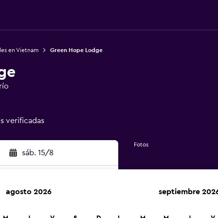
les en Vietnam
Green Hope Lodge
ge
río
s verificadas
Fotos
sáb. 15/8
agosto 2026
septiembre 202
car