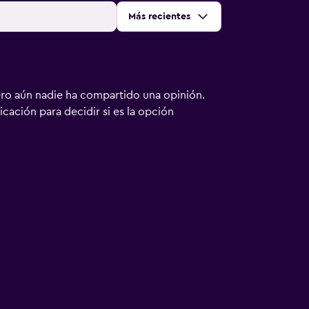
Ordenar por
:
Más recientes
ero aún nadie ha compartido una opinión.
bicación para decidir si es la opción