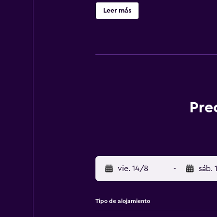
traslado de pago para ir o volver 
Leer más
Pre
vie. 14/8
-
sáb. 
Tipo de alojamiento