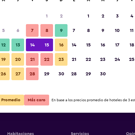
M
J
V
S
D
L
M
M
J
V
1
2
1
2
3
4
 barata de precio por noche
5
6
7
8
9
7
8
9
10
11
r
Total noche
12
13
14
15
16
14
15
16
17
18
19
20
21
22
23
21
22
23
24
25
$16
Ver oferta
26
27
28
29
30
28
29
30
$16
Ver oferta
Promedio
Más caro
En base a los precios promedio de hoteles de 3 est
Habitaciones
Servicios
Opin