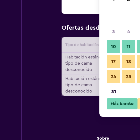
L
M
$16
Ofertas desde
/
Oferta más
3
4
Tipo de habitación
Proveedo
10
11
Habitación estándar,
17
18
tipo de cama
desconocido
24
25
Habitación estándar,
tipo de cama
desconocido
31
Más barato
Sobre