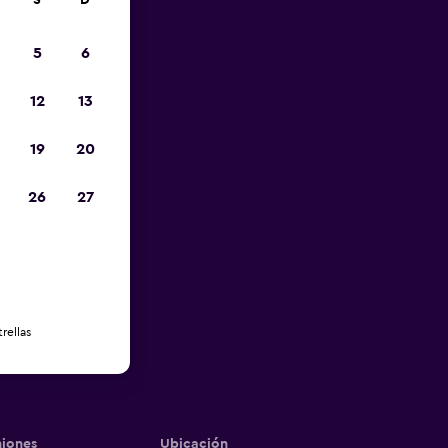
S
D
5
6
12
13
19
20
26
27
rellas
iones
Ubicación