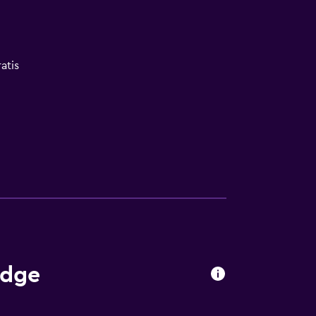
atis
odge