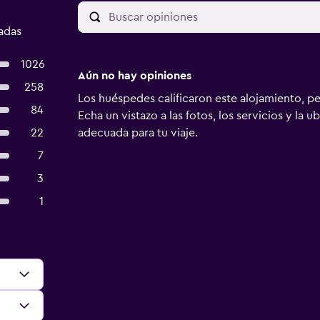
adas
1026
Aún no hay opiniones
258
Los huéspedes calificaron este alojamiento, p
84
Echa un vistazo a las fotos, los servicios y la u
22
adecuada para tu viaje.
7
3
1