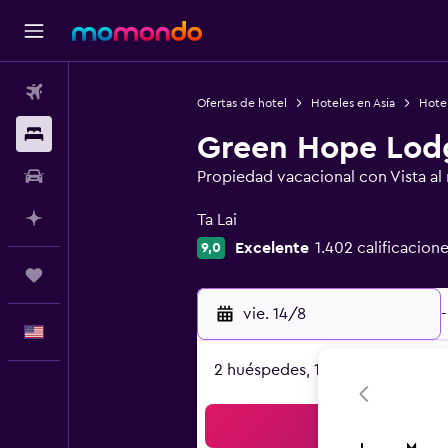
Vuelos
Ofertas de hotel
Hoteles en Asia
Hote
Alojamientos
Green Hope Lod
Autos
Propiedad vacacional con Vista al 
Categoría 0
Planifica con IA
Ta Lai
Excelente
1.402 calificacione
9,0
Trips
vie. 14/8
-
Español
2 huéspedes, 1 habitación
Bus