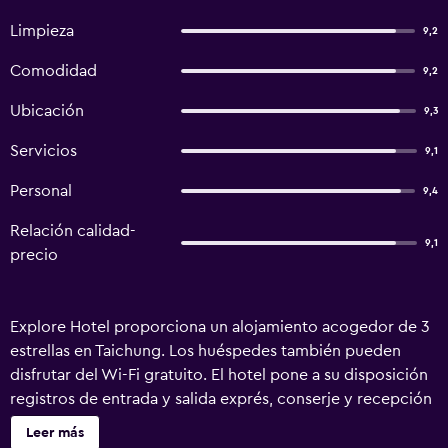
Limpieza
9,2
Comodidad
9,2
Ubicación
9,3
Servicios
9,1
Personal
9,4
Relación calidad-
9,1
precio
Explore Hotel proporciona un alojamiento acogedor de 3
estrellas en Taichung. Los huéspedes también pueden
disfrutar del Wi-Fi gratuito. El hotel pone a su disposición
registros de entrada y salida exprés, conserje y recepción
24 horas. Además, hay un ascensor, un mostrador turístico
Leer más
y servicio de habitaciones. El hotel cuenta con