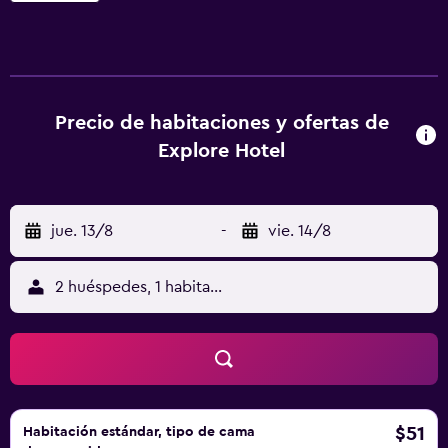
habitaciones equipadas con un secador de pelo, además
de todas las comodidades necesarias para asegurarte una
estancia cómoda. Explore Hotel se encuentra cerca de los
destinos turísticos más populares de la zona, incluyendo
Fengjia Night Market, que queda a solamente 20 minutos
Precio de habitaciones y ofertas de
andando. Providence University está a solo un breve
Explore Hotel
trayecto en coche del hotel.
jue. 13/8
-
vie. 14/8
2 huéspedes, 1 habitación
$51
Habitación estándar, tipo de cama