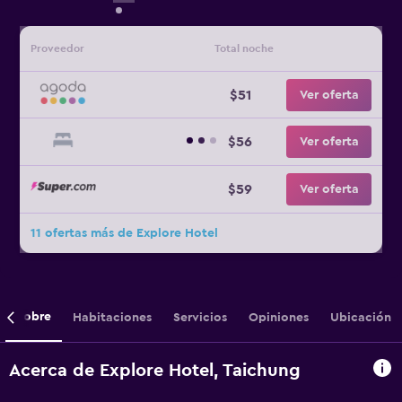
Proveedor
Total noche
$51
Ver oferta
$56
Ver oferta
$59
Ver oferta
11 ofertas más de Explore Hotel
Sobre
Habitaciones
Servicios
Opiniones
Ubicación
Acerca de Explore Hotel, Taichung