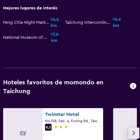
Mejores lugares de interés
14,4
16,6
Feng Chia Night Market
Taichung Intercontinental Baseball Stadium
km
km
17,6
National Museum of Natural Science
km
Hoteles favoritos de momondo en
Taichung
Twinstar Hotel
No.158, Sec. 4, Fuxing Rd., Taichung
3 estrellas
8,2