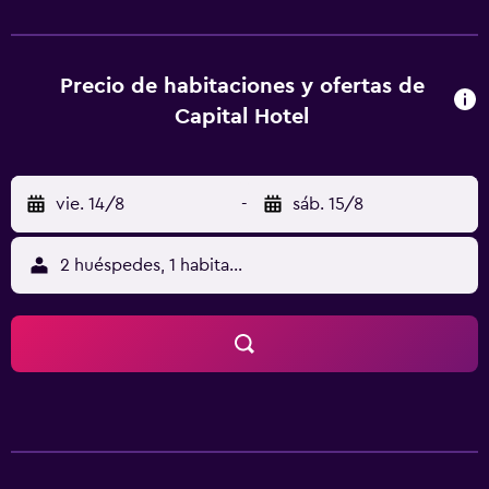
baño privado, una tetera/cafetera y una nevera, además
de lo esencial para que disfrutes de una estancia
agradable. Entre las instalaciones de sus habitaciones
también se incluyen un secador de pelo y canales por
Precio de habitaciones y ofertas de
cable/satélite. Taichung Airport se encuentra a unos 30
Capital Hotel
minutos conduciendo. Providence University está apenas
a un breve trayecto en coche del hotel.
vie. 14/8
-
sáb. 15/8
2 huéspedes, 1 habitación