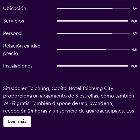
Ubicación
7,6
Servicios
10,0
Personal
7,5
Relación calidad-
6,8
precio
Instalaciones
10,0
Situado en Taichung, Capital Hotel Taichung City
proporciona un alojamiento de 3 estrellas, como también
Wi-Fi gratis. También dispone de una lavandería,
recepción 24 horas y un servicio de guardaequipajes. Los
huéspedes pueden disfrutar de una gran variedad de
Leer más
comodidades e instalaciones, tales como un ascensor y un
billar. Las habitaciones del hotel disponen de un cuarto de