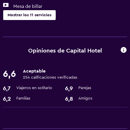
Mesa de billar
Mostrar los 11 servicios
Accesibilidad y adecuación
Habitaciones para no fumadores disponibles
Ascensor
Opiniones de Capital Hotel
Servicios básicos
Aceptable
6,6
Wifi gratis
254 calificaciones verificadas
Aire acondicionado
6,7
6,9
Viajeros en solitario
Parejas
Sistema de entretenimiento
6,2
6,8
Familias
Amigos
TV por cable o vía satélite
Baño